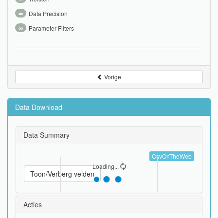
∞
Data Precision
∞
Parameter Filters
Vorige
Data Download
Data Summary
CsvOnTheWeb
Loading...
Toon/Verberg velden
Acties