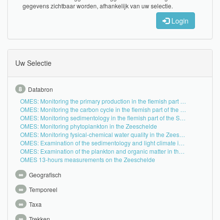
gegevens zichtbaar worden, afhankelijk van uw selectie.
Login
Uw Selectie
8
Databron
OMES: Monitoring the primary production in the flemish part of the Scheldt estuary
OMES: Monitoring the carbon cycle in the flemish part of the Scheldt estuary
OMES: Monitoring sedimentology in the flemish part of the Scheldt estuary
OMES: Monitoring phytoplankton in the Zeeschelde
OMES: Monitoring fysical-chemical water quality in the Zeeschelde
OMES: Examination of the sedimentology and light climate in the flemish part of the Scheldt estuary
OMES: Examination of the plankton and organic matter in the flemish part of the Scheldt estuary
OMES 13-hours measurements on the Zeeschelde
∞
Geografisch
∞
Temporeel
∞
Taxa
∞
Trekken