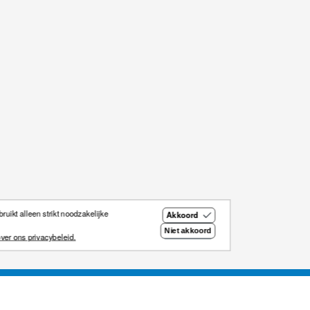
uikt alleen strikt noodzakelijke
Akkoord
Niet akkoord
ver ons privacybeleid.