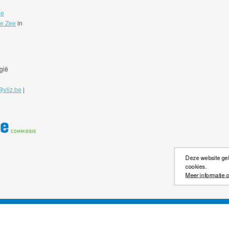
se
de Zee
in
gië
@vliz.be
|
Deze website gebr
cookies.
Meer informatie o
©2026 Scheldemonitor