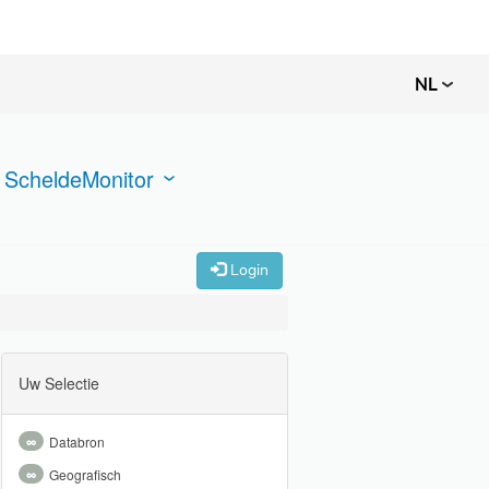
NL
 ScheldeMonitor
Login
Uw Selectie
∞
Databron
∞
Geografisch