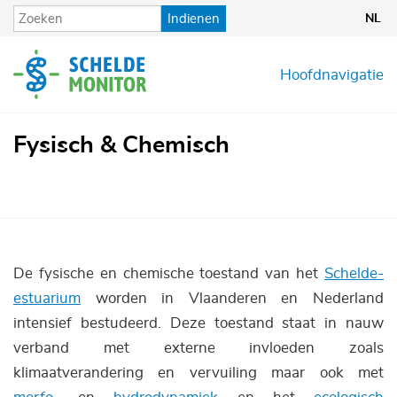
Overslaan
Indienen
NL
en
naar
de
Hoofdnavigatie
inhoud
gaan
Fysisch & Chemisch
De fysische en chemische toestand van het
Schelde-
estuarium
worden in Vlaanderen en Nederland
intensief bestudeerd. Deze toestand staat in nauw
verband met externe invloeden zoals
klimaatverandering en vervuiling maar ook met