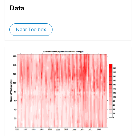
Data
Naar Toolbox
Afbeelding