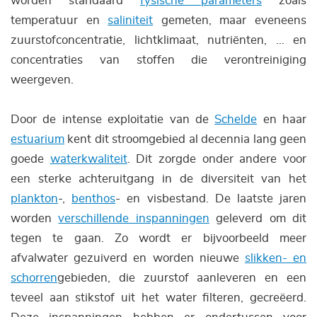
worden standaard
fysische parameters
zoals
temperatuur en
saliniteit
gemeten, maar eveneens
zuurstofconcentratie, lichtklimaat, nutriënten, ... en
concentraties van stoffen die verontreiniging
weergeven.
Door de intense exploitatie van de
Schelde
en haar
estuarium
kent dit stroomgebied al decennia lang geen
goede
waterkwaliteit
. Dit zorgde onder andere voor
een sterke achteruitgang in de diversiteit van het
plankton
-,
benthos
- en visbestand. De laatste jaren
worden
verschillende inspanningen
geleverd om dit
tegen te gaan. Zo wordt er bijvoorbeeld meer
afvalwater gezuiverd en worden nieuwe
slikken- en
schorren
gebieden, die zuurstof aanleveren en een
teveel aan stikstof uit het water filteren, gecreëerd.