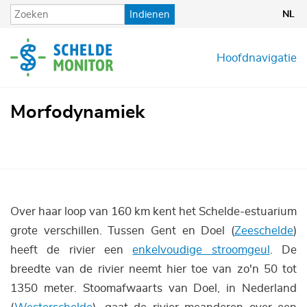
Overslaan
Indienen
NL
en
naar
de
Hoofdnavigatie
inhoud
gaan
Morfodynamiek
Over haar loop van 160 km kent het Schelde-estuarium
grote verschillen. Tussen Gent en Doel (
Zeeschelde
)
heeft de rivier een
enkelvoudige stroomgeul
. De
breedte van de rivier neemt hier toe van zo'n 50 tot
1350 meter. Stoomafwaarts van Doel, in Nederland