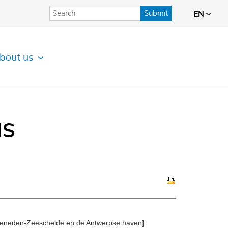
Submit
EN
bout us
IS
e Beneden-Zeeschelde en de Antwerpse haven]