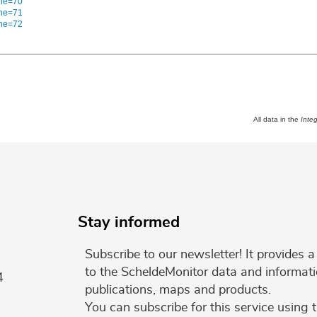
che=70
che=71
che=72
All data in the
Inte
Stay informed
Subscribe to our newsletter! It provides
to the ScheldeMonitor data and informati
4
publications, maps and products.
You can subscribe for this service using 