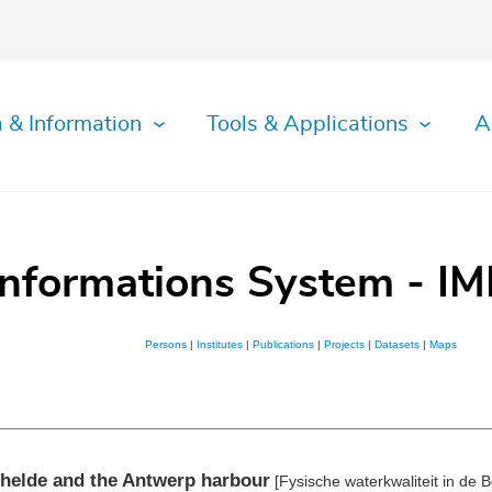
 & Information
Tools & Applications
A
Informations System - IM
Persons
|
Institutes
|
Publications
|
Projects
|
Datasets
|
Maps
chelde and the Antwerp harbour
[Fysische waterkwaliteit in d