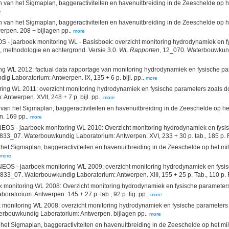
van het Sigmaplan, baggeractiviteiten en havenuitbreiding in de Zeeschelde op he
e
van het Sigmaplan, baggeractiviteiten en havenuitbreiding in de Zeeschelde op he
erpen. 208 + bijlagen pp.
,
more
 - jaarboek monitoring WL - Basisboek: overzicht monitoring hydrodynamiek en f
, methodologie en achtergrond. Versie 3.0.
WL Rapporten
, 12_070. Waterbouwkundig
g WL 2012: factual data rapportage van monitoring hydrodynamiek en fysische p
g Laboratorium: Antwerpen. IX, 135 + 6 p. bijl. pp.
,
more
ng WL 2011: overzicht monitoring hydrodynamiek en fysische parameters zoals do
ntwerpen. XVII, 248 + 7 p. bijl. pp.
,
more
an het Sigmaplan, baggeractiviteiten en havenuitbreiding in de Zeeschelde op het 
n. 169 pp.
,
more
EOS - jaarboek monitoring WL 2010: Overzicht monitoring hydrodynamiek en fysis
 833_07. Waterbouwkundig Laboratorium: Antwerpen. XVI, 233 + 30 p. tab., 185 p. F
t Sigmaplan, baggeractiviteiten en havenuitbreiding in de Zeeschelde op het mili
more
OS - jaarboek monitoring WL 2009: overzicht monitoring hydrodynamiek en fysis
 833_07. Waterbouwkundig Laboratorium: Antwerpen. XIII, 155 + 25 p. Tab., 110 p. F
monitoring WL 2008: Overzicht monitoring hydrodynamiek en fysische parameter
ratorium: Antwerpen. 145 + 27 p. tab., 92 p. fig. pp.
,
more
monitoring WL 2008: overzicht monitoring hydrodynamiek en fysische parameters
erbouwkundig Laboratorium: Antwerpen. bijlagen pp.
,
more
t Sigmaplan, baggeractiviteiten en havenuitbreiding in de Zeeschelde op het mili