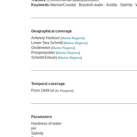
Themes:
Environmental quality/pollution
Keywords:
Marine/Coastal · Brackish water · Acidity · Salinity
Geographical coverage
Antwerp Harbour
[
Marine Regions
]
Lower Sea Scheldt
[
Marine Regions
]
Oosterweel
[
Marine Regions
]
Prosperpolder
[
Marine Regions
]
Scheldt Estuary
[
Marine Regions
]
Temporal coverage
From 1949 on
[In Progress]
Parameters
Hardness of water
pH
Salinity