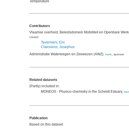
Temperature
Contributors
Vlaamse overheid; Beleidsdomein Mobiliteit en Openbare Werke
creator
Taverniers, Eric
Claessens, Josephus
Administratie Waterwegen en Zeewezen (AWZ)
,
,
more
sponsor
Related datasets
(Partly) included in:
MONEOS - Physico-chemistry in the Scheldt Estuary,
mor
Publication
Based on this dataset