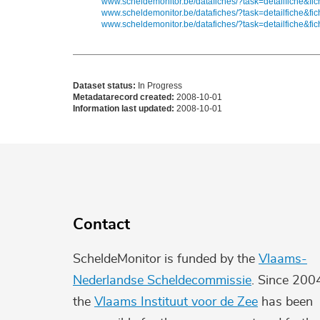
www.scheldemonitor.be/datafiches/?task=detailfiche&fi
www.scheldemonitor.be/datafiches/?task=detailfiche&fi
www.scheldemonitor.be/datafiches/?task=detailfiche&fi
Dataset status:
In Progress
Metadatarecord created:
2008-10-01
Information last updated:
2008-10-01
Contact
ScheldeMonitor is funded by the
Vlaams-
Nederlandse Scheldecommissie
. Since 200
the
Vlaams Instituut voor de Zee
has been