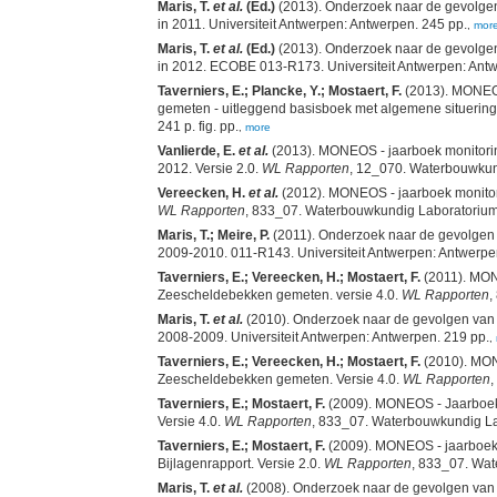
Maris, T.
et al.
(Ed.)
(2013). Onderzoek naar de gevolgen 
in 2011. Universiteit Antwerpen: Antwerpen. 245 pp.
,
mor
Maris, T.
et al.
(Ed.)
(2013). Onderzoek naar de gevolgen 
in 2012. ECOBE 013-R173. Universiteit Antwerpen: Antw
Taverniers, E.; Plancke, Y.; Mostaert, F.
(2013). MONEOS
gemeten - uitleggend basisboek met algemene situering
241 p. fig. pp.
,
more
Vanlierde, E.
et al.
(2013). MONEOS - jaarboek monitorin
2012. Versie 2.0.
WL Rapporten
, 12_070. Waterbouwkundi
Vereecken, H.
et al.
(2012). MONEOS - jaarboek monitori
WL Rapporten
, 833_07. Waterbouwkundig Laboratorium: A
Maris, T.; Meire, P.
(2011). Onderzoek naar de gevolgen v
2009-2010. 011-R143. Universiteit Antwerpen: Antwerpe
Taverniers, E.; Vereecken, H.; Mostaert, F.
(2011). MON
Zeescheldebekken gemeten. versie 4.0.
WL Rapporten
,
Maris, T.
et al.
(2010). Onderzoek naar de gevolgen van he
2008-2009. Universiteit Antwerpen: Antwerpen. 219 pp.
,
Taverniers, E.; Vereecken, H.; Mostaert, F.
(2010). MONE
Zeescheldebekken gemeten. Versie 4.0.
WL Rapporten
,
Taverniers, E.; Mostaert, F.
(2009). MONEOS - Jaarboek 
Versie 4.0.
WL Rapporten
, 833_07. Waterbouwkundig Labo
Taverniers, E.; Mostaert, F.
(2009). MONEOS - jaarboek 
Bijlagenrapport. Versie 2.0.
WL Rapporten
, 833_07. Wat
Maris, T.
et al.
(2008). Onderzoek naar de gevolgen van he