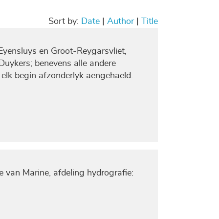
Sort by:
Date
|
Author
|
Title
yensluys en Groot-Reygarsvliet,
Duykers; benevens alle andere
elk begin afzonderlyk aengehaeld.
e van Marine, afdeling hydrografie: