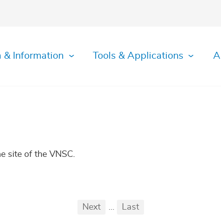
 & Information
Tools & Applications
A
e site of the VNSC.
First
Previous
Next
...
Last
...