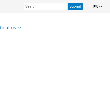
Submit
EN
bout us