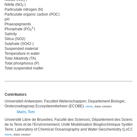
3
-
Nitrite (NO
)
2
Particulate nitrogen (N)
Particulate organic carbon (POC)
pH
Phaeopigments
3-
Phosphate (PO
)
4
Salinity
Silica (SiO2)
Sulphate (SO42-)
Suspended material
Temperature in water
Total Alkalinity (TA)
Total phosphorus (P)
Total suspended matter
Contributors
Universiteit Antwerpen; Faculteit Wetenschappen; Departement Biologie;
Onderzoeksgroep Ecosysteembeheer (ECOBE)
,
,
more
data creator
Maris, Tom
Université Libre de Bruxelles; Faculté des Sciences; Département des Sciences
de la Terre et de l'Environnement; Unité Modélisation Biogéochimique Système
Terre; Laboratory of Chemical Oceanography and Water Geochemistry (LoCGE)
,
more
data creator