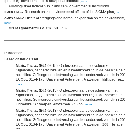
(phase 6): development of a new portal interface,
more
Funding
Other federal public and semi-governmental institutions
: Research on the environmental effects of the SIGMA plan,
OMES 1 Main
more
: Effects of dredgings and harbour expansion on the environment,
OMES 3 Main
more
Grant agreement ID
P102/174U3402
Publication
Based on this dataset
Maris, T.
et al.
(Ed.)
(2015). Onderzoek naar de gevolgen van het
Sigmaplan, baggeractiviteiten en havenuitbreiding in de Zeeschelde op
het milieu. Geïntegreerd eindverslag van het onderzoek verricht in 2013.
ECOBE 015-R173. Universiteit Antwerpen: Antwerpen. [diff. pag.] pp.
,
more
Maris, T.
et al.
(Ed.)
(2013). Onderzoek naar de gevolgen van het
Sigmaplan, baggeractiviteiten en havenuitbreiding in de Zeeschelde op
het milieu. Geïntegreerd eindverslag van het onderzoek verricht in 2011.
Universiteit Antwerpen: Antwerpen. 245 pp.
,
more
Maris, T.
et al.
(Ed.)
(2013). Onderzoek naar de gevolgen van het
Sigmaplan, baggeractiviteiten en havenuitbreiding in de Zeeschelde op
het milieu. Geïntegreerd eindverslag van het onderzoek verricht in 2012.
ECOBE 013-R173. Universiteit Antwerpen: Antwerpen. 208 + bijlagen
pp.