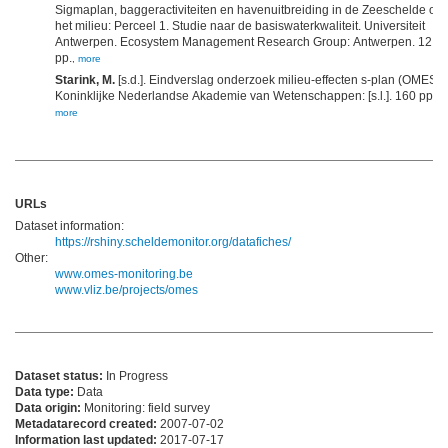
Sigmaplan, baggeractiviteiten en havenuitbreiding in de Zeeschelde op
het milieu: Perceel 1. Studie naar de basiswaterkwaliteit. Universiteit
Antwerpen. Ecosystem Management Research Group: Antwerpen. 12
pp.
,
more
Starink, M.
[s.d.]. Eindverslag onderzoek milieu-effecten s-plan (OMES).
Koninklijke Nederlandse Akademie van Wetenschappen: [s.l.]. 160 pp.
,
more
URLs
Dataset information:
https://rshiny.scheldemonitor.org/datafiches/
Other:
www.omes-monitoring.be
www.vliz.be/projects/omes
Dataset status:
In Progress
Data type:
Data
Data origin:
Monitoring: field survey
Metadatarecord created:
2007-07-02
Information last updated:
2017-07-17