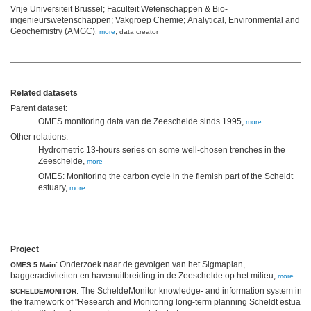
Vrije Universiteit Brussel; Faculteit Wetenschappen & Bio-
ingenieurswetenschappen; Vakgroep Chemie; Analytical, Environmental and
Geochemistry (AMGC)
,
,
more
data creator
Related datasets
Parent dataset:
OMES monitoring data van de Zeeschelde sinds 1995,
more
Other relations:
Hydrometric 13-hours series on some well-chosen trenches in the
Zeeschelde,
more
OMES: Monitoring the carbon cycle in the flemish part of the Scheldt
estuary,
more
Project
: Onderzoek naar de gevolgen van het Sigmaplan,
OMES 5 Main
baggeractiviteiten en havenuitbreiding in de Zeeschelde op het milieu,
more
: The ScheldeMonitor knowledge- and information system in
SCHELDEMONITOR
the framework of "Research and Monitoring long-term planning Scheldt estuary"