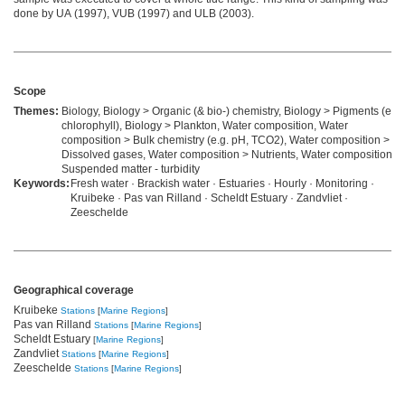
done by UA (1997), VUB (1997) and ULB (2003).
Scope
Themes:
Biology, Biology > Organic (& bio-) chemistry, Biology > Pigments (e.g.
chlorophyll), Biology > Plankton, Water composition, Water
composition > Bulk chemistry (e.g. pH, TCO2), Water composition >
Dissolved gases, Water composition > Nutrients, Water composition >
Suspended matter - turbidity
Keywords:
Fresh water · Brackish water · Estuaries · Hourly · Monitoring ·
Kruibeke · Pas van Rilland · Scheldt Estuary · Zandvliet ·
Zeeschelde
Geographical coverage
Kruibeke
Stations
[
Marine Regions
]
Pas van Rilland
Stations
[
Marine Regions
]
Scheldt Estuary
[
Marine Regions
]
Zandvliet
Stations
[
Marine Regions
]
Zeeschelde
Stations
[
Marine Regions
]