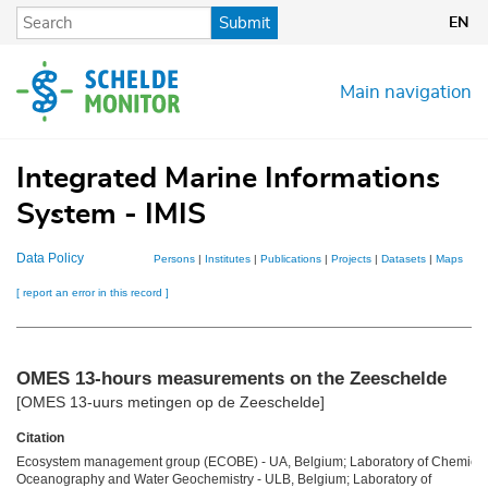
Skip
Submit
EN
to
main
content
Main navigation
Integrated Marine Informations
System - IMIS
Data Policy
Persons
|
Institutes
|
Publications
|
Projects
|
Datasets
|
Maps
[ report an error in this record ]
OMES 13-hours measurements on the Zeeschelde
[OMES 13-uurs metingen op de Zeeschelde]
Citation
Ecosystem management group (ECOBE) - UA, Belgium; Laboratory of Chemical
Oceanography and Water Geochemistry - ULB, Belgium; Laboratory of