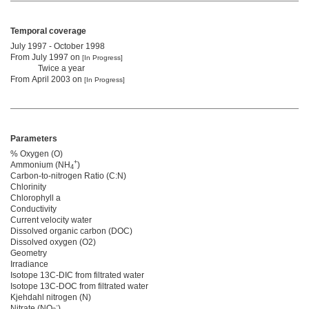
Temporal coverage
July 1997 - October 1998
From July 1997 on
[In Progress]
Twice a year
From April 2003 on
[In Progress]
Parameters
% Oxygen (O)
+
Ammonium (NH
)
4
Carbon-to-nitrogen Ratio (C:N)
Chlorinity
Chlorophyll a
Conductivity
Current velocity water
Dissolved organic carbon (DOC)
Dissolved oxygen (O2)
Geometry
Irradiance
Isotope 13C-DIC from filtrated water
Isotope 13C-DOC from filtrated water
Kjehdahl nitrogen (N)
-
Nitrate (NO
)