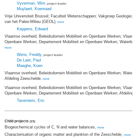
Vyverman, Wim
, project leader
Muylaert, Koenraad
Vrije Universiteit Brussel; Faculteit Wetenschappen; Vakgroep Geologie; I
van het Paleo-Milieu (GEOL)
,
more
Keppens, Edward
Vlaamse overheid; Beleidsdomein Mobiliteit en Openbare Werken; Vlaams Mi
Openbare Werken; Departement Mobiliteit en Openbare Werken; Waterbou
more
Wens, Freddy
, project leader
De Laet, Paul
Maeghe, Koen
Vlaamse overheid; Beleidsdomein Mobiliteit en Openbare Werken; Water
Afdeling Zeeschelde
,
more
Vlaamse overheid; Beleidsdomein Mobiliteit en Openbare Werken; Vlaams M
Openbare Werken; Departement Mobiliteit en Openbare Werken; Afdeling 
Taverniers, Eric
Child projects
(15)
Biogeochemical cycles of C, N and water balances,
more
Characterisation of organic matter and plankton of the Zeeschelde,
more