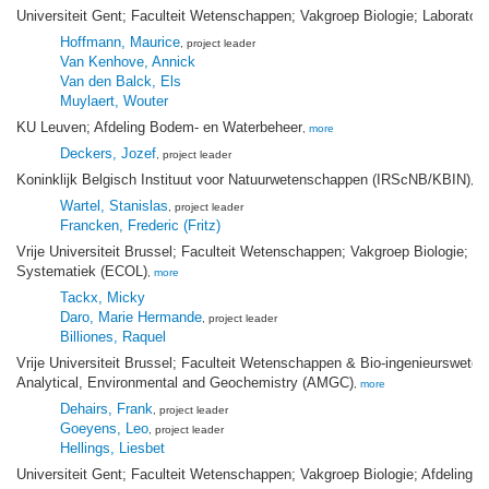
Universiteit Gent; Faculteit Wetenschappen; Vakgroep Biologie; Laborator
Hoffmann, Maurice
, project leader
Van Kenhove, Annick
Van den Balck, Els
Muylaert, Wouter
KU Leuven; Afdeling Bodem- en Waterbeheer
,
more
Deckers, Jozef
, project leader
Koninklijk Belgisch Instituut voor Natuurwetenschappen (IRScNB/KBIN)
,
m
Wartel, Stanislas
, project leader
Francken, Frederic (Fritz)
Vrije Universiteit Brussel; Faculteit Wetenschappen; Vakgroep Biologie; L
Systematiek (ECOL)
,
more
Tackx, Micky
Daro, Marie Hermande
, project leader
Billiones, Raquel
Vrije Universiteit Brussel; Faculteit Wetenschappen & Bio-ingenieurswet
Analytical, Environmental and Geochemistry (AMGC)
,
more
Dehairs, Frank
, project leader
Goeyens, Leo
, project leader
Hellings, Liesbet
Universiteit Gent; Faculteit Wetenschappen; Vakgroep Biologie; Afdeling L