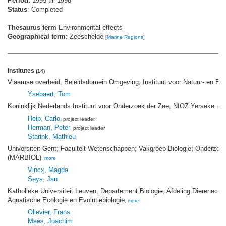
Period:
1995 till 1998
Status
: Completed
Thesaurus term
Environmental effects
Geographical term:
Zeeschelde
[
Marine Regions
]
Institutes
(14)
Vlaamse overheid; Beleidsdomein Omgeving; Instituut voor Natuur- en B
Ysebaert, Tom
Koninklijk Nederlands Instituut voor Onderzoek der Zee; NIOZ Yerseke
,
mo
Heip, Carlo
, project leader
Herman, Peter
, project leader
Starink, Mathieu
Universiteit Gent; Faculteit Wetenschappen; Vakgroep Biologie; Onderzoe
(MARBIOL)
,
more
Vincx, Magda
Seys, Jan
Katholieke Universiteit Leuven; Departement Biologie; Afdeling Dierenecol
Aquatische Ecologie en Evolutiebiologie
,
more
Ollevier, Frans
Maes, Joachim