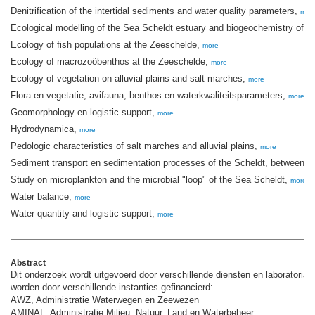
Denitrification of the intertidal sediments and water quality parameters,
mor
Ecological modelling of the Sea Scheldt estuary and biogeochemistry of t
Ecology of fish populations at the Zeeschelde,
more
Ecology of macrozoöbenthos at the Zeeschelde,
more
Ecology of vegetation on alluvial plains and salt marches,
more
Flora en vegetatie, avifauna, benthos en waterkwaliteitsparameters,
more
Geomorphology en logistic support,
more
Hydrodynamica,
more
Pedologic characteristics of salt marches and alluvial plains,
more
Sediment transport en sedimentation processes of the Scheldt, between Z
Study on microplankton and the microbial "loop" of the Sea Scheldt,
more
Water balance,
more
Water quantity and logistic support,
more
Abstract
Dit onderzoek wordt uitgevoerd door verschillende diensten en laboratoria.
worden door verschillende instanties gefinancierd:
AWZ, Administratie Waterwegen en Zeewezen
AMINAL, Administratie Milieu, Natuur, Land en Waterbeheer