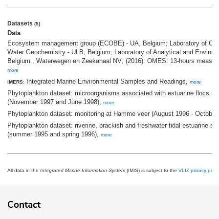
Datasets
(5)
Data
Ecosystem management group (ECOBE) - UA, Belgium; Laboratory of Ch
Water Geochemistry - ULB, Belgium; Laboratory of Analytical and Environ
Belgium., Waterwegen en Zeekanaal NV; (2016): OMES: 13-hours measure
more
Integrated Marine Environmental Samples and Readings,
IMERS
:
more
Phytoplankton dataset: microorganisms associated with estuarine flocs in 
(November 1997 and June 1998),
more
Phytoplankton dataset: monitoring at Hamme veer (August 1996 - October
Phytoplankton dataset: riverine, brackish and freshwater tidal estuarine st
(summer 1995 and spring 1996),
more
All data in the
Integrated Marine Information System
(IMIS) is subject to the
VLIZ privacy polic
Contact