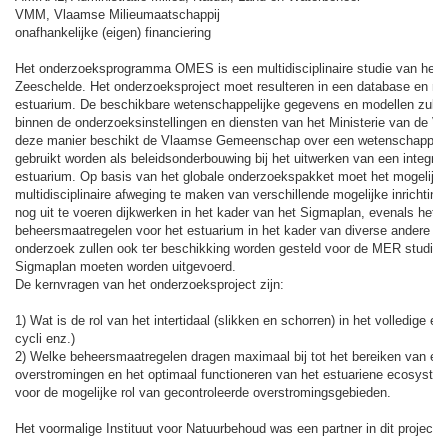
VMM, Vlaamse Milieumaatschappij
onafhankelijke (eigen) financiering
Het onderzoeksprogramma OMES is een multidisciplinaire studie van het e
Zeeschelde. Het onderzoeksproject moet resulteren in een database en mo
estuarium. De beschikbare wetenschappelijke gegevens en modellen zullen 
binnen de onderzoeksinstellingen en diensten van het Ministerie van de
deze manier beschikt de Vlaamse Gemeenschap over een wetenschappelij
gebruikt worden als beleidsonderbouwing bij het uitwerken van een integra
estuarium. Op basis van het globale onderzoekspakket moet het mogelijk 
multidisciplinaire afweging te maken van verschillende mogelijke inrichtings
nog uit te voeren dijkwerken in het kader van het Sigmaplan, evenals het 
beheersmaatregelen voor het estuarium in het kader van diverse andere pro
onderzoek zullen ook ter beschikking worden gesteld voor de MER studies 
Sigmaplan moeten worden uitgevoerd.
De kernvragen van het onderzoeksproject zijn:
1) Wat is de rol van het intertidaal (slikken en schorren) in het volledige e
cycli enz.)
2) Welke beheersmaatregelen dragen maximaal bij tot het bereiken van een 
overstromingen en het optimaal functioneren van het estuariene ecosyste
voor de mogelijke rol van gecontroleerde overstromingsgebieden.
Het voormalige Instituut voor Natuurbehoud was een partner in dit project