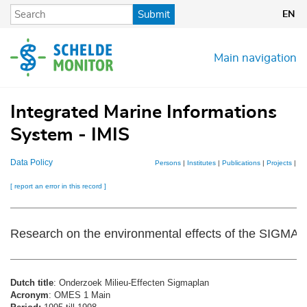
Skip
Submit
EN
to
main
content
Main navigation
Integrated Marine Informations
System - IMIS
Data Policy
Persons
|
Institutes
|
Publications
|
Projects
|
Da
[ report an error in this record ]
Research on the environmental effects of the SIGMA 
Dutch title
: Onderzoek Milieu-Effecten Sigmaplan
Acronym
: OMES 1 Main