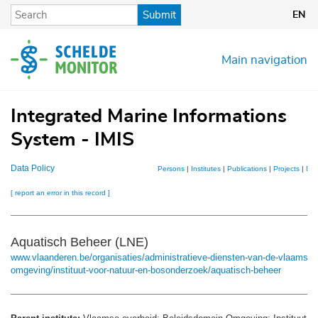
Skip
Submit
EN
to
main
content
Main navigation
Integrated Marine Informations
System - IMIS
Data Policy
Persons
|
Institutes
|
Publications
|
Projects
|
Dat
[ report an error in this record ]
Aquatisch Beheer (LNE)
www.vlaanderen.be/organisaties/administratieve-diensten-van-de-vlaamse-
omgeving/instituut-voor-natuur-en-bosonderzoek/aquatisch-beheer