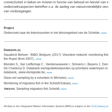
connectiviteit in beken en rivieren in functie van behoud en herstel van wat
onderzoeksaspecten betreffen o.a. de aanleg van natuurvriendelijke oevers,
van visdoorgangen.
Project
Onderzoek naar de trekvissoorten in het stroomgebied van de Schelde,
more
Datasets
(5)
Aquatisch Beheer - INBO, Belgium; (2017): Volunteer network: monitoring fish s
the Rupel (from 2007).,
more
Monden S., Van Liefferinge C., Vandenauweele I., Simoens I., Beyens J., Denaye
De Charleroy D. Databank vismigratieknelpunten op prioritaire waterlopen in 
databank,, www.vismigratie.be,
more
Glass eel sampling by a volunteer in Wichelen,
more
Monitoring of migratory fish in the Scheldt Estuary,
more
Sampling migratory fish Scheldt,
TREKVIS
:
more
All data in the
Integrated Marine Information System
(IMIS) is subject to the
VLIZ privacy polic