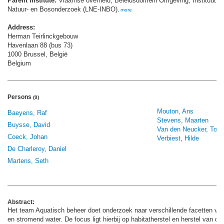
Parent institute:
Vlaamse overheid; Beleidsdomein Omgeving; Instituut v
Natuur- en Bosonderzoek (LNE-INBO)
,
more
Address:
Herman Teirlinckgebouw
Havenlaan 88 (bus 73)
1000 Brussel, België
Belgium
Persons
(9)
Mouton, Ans
Baeyens, Raf
Stevens, Maarten
Buysse, David
Van den Neucker, Tom
Coeck, Johan
Verbiest, Hilde
De Charleroy, Daniel
Martens, Seth
Abstract:
Het team Aquatisch beheer doet onderzoek naar verschillende facetten van
en stromend water. De focus ligt hierbij op habitatherstel en herstel van de 