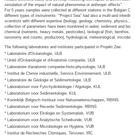
simulation of the impact of natural phenomena or anthropic effects".
For 5 years samples were collected at different stations in the Belgian Con
different types of instruments. "Project Sea" had also a multi-and interdisc
scientists with different expertise (biology, geology, chemistry, physics,...)
collection of parameters have been monitored in water, sediment and biota: 
chemical (nutrients, heavy metals, pesticides), biological (fish, benthos, 
taxonomy and counts, production), hydrological, meteorological, microbiolog
The following laboratories and institutes participated in Projekt Zee:
* Laboratoire d'Océanologie, ULB
* Unité d'Océanologie et d'Anatomie comparée, ULB
* Laboratoire d'anatomie comparée-histo-physiologie, ULB
* Institut de Chimie industrielle, Service Environnement, ULB
* Laboratoire de Géologie et Sédimentologie, ULB
* Laboratorium voor Fyto-hydrobiologie / Algologie, KUL
* Laboratorium voor Sedimentologie, KUL
* Koninklijk Belgisch Instituut voor Natuurwetenschappen, RBINS
* Laboratorium voor Recente Sedimentologie, RBINS
* Laboratorium voor Ekologie en Systematiek, VUB
* Laboratorium voor Analytische Scheikunde, VUB
* Laboratorium voor Microbiologie en Hygiëne, VUB
* Institut de Recherches Chimiques, Tervuren, IRC