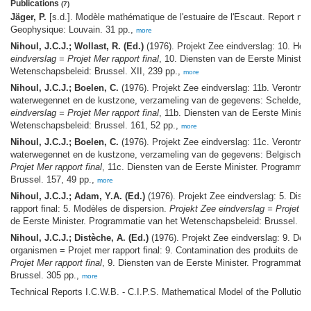
Publications
(7)
Jäger, P.
[s.d.]. Modèle mathématique de l'estuaire de l'Escaut. Report nu
Geophysique: Louvain. 31 pp.,
more
Nihoul, J.C.J.; Wollast, R. (Ed.)
(1976). Projekt Zee eindverslag: 10. Het
eindverslag = Projet Mer rapport final
, 10. Diensten van de Eerste Ministe
Wetenschapsbeleid: Brussel. XII, 239 pp.,
more
Nihoul, J.C.J.; Boelen, C.
(1976). Projekt Zee eindverslag: 11b. Verontrei
waterwegennet en de kustzone, verzameling van de gegevens: Schelde, IJz
eindverslag = Projet Mer rapport final
, 11b. Diensten van de Eerste Minist
Wetenschapsbeleid: Brussel. 161, 52 pp.,
more
Nihoul, J.C.J.; Boelen, C.
(1976). Projekt Zee eindverslag: 11c. Verontrei
waterwegennet en de kustzone, verzameling van de gegevens: Belgische 
Projet Mer rapport final
, 11c. Diensten van de Eerste Minister. Programma
Brussel. 157, 49 pp.,
more
Nihoul, J.C.J.; Adam, Y.A. (Ed.)
(1976). Projekt Zee eindverslag: 5. Disp
rapport final: 5. Modèles de dispersion.
Projekt Zee eindverslag = Projet Me
de Eerste Minister. Programmatie van het Wetenschapsbeleid: Brussel. XII
Nihoul, J.C.J.; Distèche, A. (Ed.)
(1976). Projekt Zee eindverslag: 9. De 
organismen = Projet mer rapport final: 9. Contamination des produits de la
Projet Mer rapport final
, 9. Diensten van de Eerste Minister. Programmati
Brussel. 305 pp.,
more
Technical Reports I.C.W.B. - C.I.P.S. Mathematical Model of the Pollution 