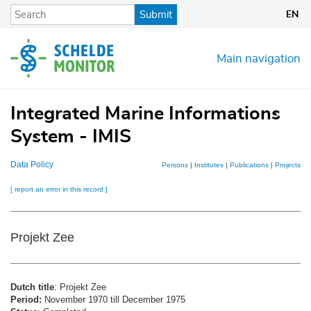
Skip
Submit
EN
to
main
content
Main navigation
Integrated Marine Informations
System - IMIS
Data Policy
Persons
|
Institutes
|
Publications
|
Projects
|
D
[ report an error in this record ]
Projekt Zee
Dutch title
: Projekt Zee
Period:
November 1970 till December 1975