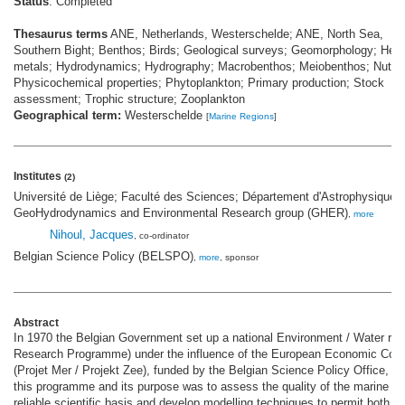
Status
: Completed
Thesaurus terms
ANE, Netherlands, Westerschelde; ANE, North Sea,
Southern Bight; Benthos; Birds; Geological surveys; Geomorphology; Hea
metals; Hydrodynamics; Hydrography; Macrobenthos; Meiobenthos; Nutrie
Physicochemical properties; Phytoplankton; Primary production; Stock
assessment; Trophic structure; Zooplankton
Geographical term:
Westerschelde
[
Marine Regions
]
Institutes
(2)
Université de Liège; Faculté des Sciences; Département d'Astrophysique
GeoHydrodynamics and Environmental Research group (GHER)
,
more
Nihoul, Jacques
, co-ordinator
Belgian Science Policy (BELSPO)
,
more
, sponsor
Abstract
In 1970 the Belgian Government set up a national Environment / Water r
Research Programme) under the influence of the European Economic Comm
(Projet Mer / Projekt Zee), funded by the Belgian Science Policy Office, wa
this programme and its purpose was to assess the quality of the marine e
reliable scientific basis and develop modelling techniques to permit both qu