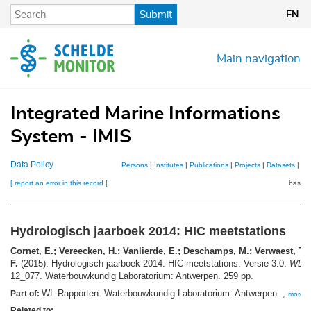
Skip
Submit
EN
to
main
content
Main navigation
Integrated Marine Informations
System - IMIS
Data Policy
Persons
|
Institutes
|
Publications
|
Projects
|
Datasets
|
Ma
[ report an error in this record ]
basket
Hydrologisch jaarboek 2014: HIC meetstations
Cornet, E.; Vereecken, H.; Vanlierde, E.; Deschamps, M.; Verwaest, T.;
F.
(2015). Hydrologisch jaarboek 2014: HIC meetstations. Versie 3.0.
WL R
12_077. Waterbouwkundig Laboratorium: Antwerpen. 259 pp.
WL Rapporten. Waterbouwkundig Laboratorium: Antwerpen. ,
Part of:
more
Related to: