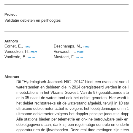
Project
Validatie debieten en peilhoogtes
Authors
Cornet, E.
Deschamps, M.
,
more
,
more
Vereecken, H.
Verwaest, T.
,
more
,
more
Vanlierde, E.
Mostaert, F.
,
more
,
more
Abstract
Dit "Hydrologisch Jaarboek HIC - 2014" biedt een overzicht van de
waterstanden en debieten die in 2014 geregistreerd werden in de HI
meetstations in het Vlaams Gewest. Van de 97 gepubliceerde stati
er in 35 naast de waterstand ook het debiet gemeten. Hier wordt in 
het debiet rechtstreeks uit de waterstand afgeleid, terwijl in 10 stat
ultrasone debietmeter actief is volgens het looptijdprincipe en in 14
ultrasone debietmeter volgens het doppler-principe (acoustic doppler 
Alle stations bieden per telemetrie en on-line betrouwbare peil- en e
debietgegevens aan, dank zij een regelmatige controle en onderhou
apparatuur en de ijkverbanden. Deze real-time metingen zijn steeds