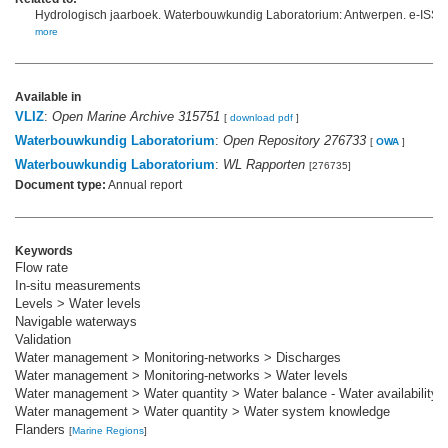
Hydrologisch jaarboek. Waterbouwkundig Laboratorium: Antwerpen. e-ISS
more
Available in
VLIZ
:
Open Marine Archive 315751
[
download pdf
]
Waterbouwkundig Laboratorium
:
Open Repository 276733
[
OWA
]
Waterbouwkundig Laboratorium
:
WL Rapporten
[276735]
Document type:
Annual report
Keywords
Flow rate
In-situ measurements
Levels > Water levels
Navigable waterways
Validation
Water management > Monitoring-networks > Discharges
Water management > Monitoring-networks > Water levels
Water management > Water quantity > Water balance - Water availability
Water management > Water quantity > Water system knowledge
Flanders
[
Marine Regions
]