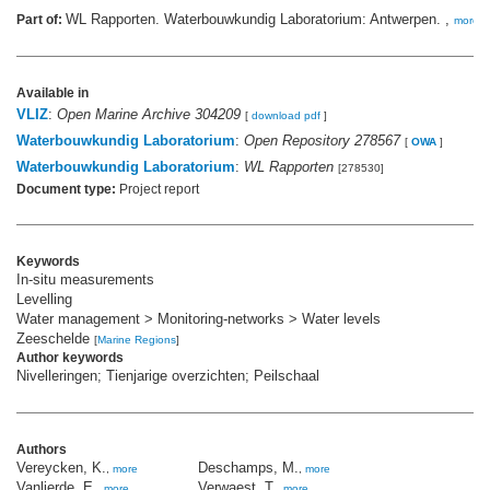
WL Rapporten. Waterbouwkundig Laboratorium: Antwerpen. ,
Part of:
more
Available in
VLIZ
:
Open Marine Archive 304209
[
download pdf
]
Waterbouwkundig Laboratorium
:
Open Repository 278567
[
OWA
]
Waterbouwkundig Laboratorium
:
WL Rapporten
[278530]
Document type:
Project report
Keywords
In-situ measurements
Levelling
Water management > Monitoring-networks > Water levels
Zeeschelde
[
Marine Regions
]
Author keywords
Nivelleringen; Tienjarige overzichten; Peilschaal
Authors
Vereycken, K.
Deschamps, M.
,
more
,
more
Vanlierde, E.
Verwaest, T.
,
more
,
more