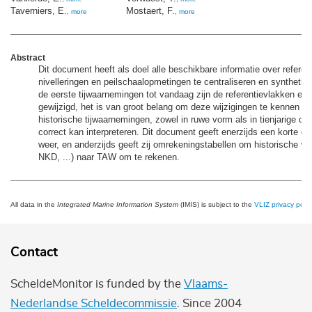
Taverniers, E.
Mostaert, F.
,
more
,
more
Abstract
Dit document heeft als doel alle beschikbare informatie over referen
nivelleringen en peilschaalopmetingen te centraliseren en synthetis
de eerste tijwaarnemingen tot vandaag zijn de referentievlakken en 
gewijzigd, het is van groot belang om deze wijzigingen te kennen z
historische tijwaarnemingen, zowel in ruwe vorm als in tienjarige ov
correct kan interpreteren. Dit document geeft enerzijds een korte g
weer, en anderzijds geeft zij omrekeningstabellen om historische w
NKD, ...) naar TAW om te rekenen.
All data in the
Integrated Marine Information System
(IMIS) is subject to the
VLIZ privacy polic
Contact
ScheldeMonitor is funded by the
Vlaams-
Nederlandse Scheldecommissie
. Since 2004