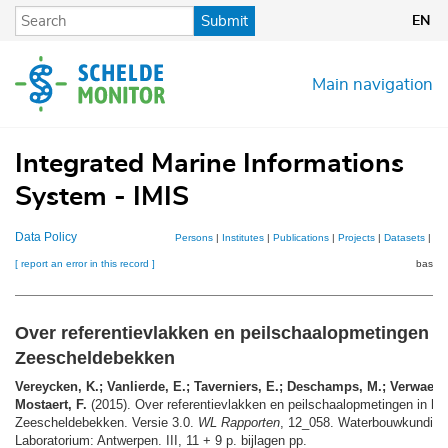
Skip
Submit
EN
to
main
content
Main navigation
Integrated Marine Informations
System - IMIS
Data Policy
Persons
|
Institutes
|
Publications
|
Projects
|
Datasets
|
Ma
[ report an error in this record ]
basket
Over referentievlakken en peilschaalopmetingen in
Zeescheldebekken
Vereycken, K.; Vanlierde, E.; Taverniers, E.; Deschamps, M.; Verwaest,
Mostaert, F.
(2015). Over referentievlakken en peilschaalopmetingen in he
Zeescheldebekken. Versie 3.0.
WL Rapporten
, 12_058. Waterbouwkundig
Laboratorium: Antwerpen. III, 11 + 9 p. bijlagen pp.