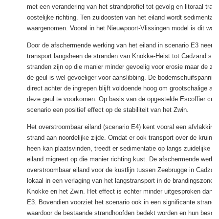
met een verandering van het strandprofiel tot gevolg en litoraal trans
oostelijke richting. Ten zuidoosten van het eiland wordt sedimentati
waargenomen. Vooral in het Nieuwpoort-Vlissingen model is dit wa
Door de afschermende werking van het eiland in scenario E3 neemt h
transport langsheen de stranden van Knokke-Heist tot Cadzand ster
stranden zijn op die manier minder gevoelig voor erosie maar de zui
de geul is wel gevoeliger voor aanslibbing. De bodemschuifspanning
direct achter de ingrepen blijft voldoende hoog om grootschalige aan
deze geul te voorkomen. Op basis van de opgestelde Escoffier curve
scenario een positief effect op de stabiliteit van het Zwin.
Het overstroombaar eiland (scenario E4) kent vooral een afvlakking
strand aan noordelijke zijde. Omdat er ook transport over de kruin v
heen kan plaatsvinden, treedt er sedimentatie op langs zuidelijke (lij
eiland migreert op die manier richting kust. De afschermende werki
overstroombaar eiland voor de kustlijn tussen Zeebrugge in Cadzand
lokaal in een verlaging van het langstransport in de brandingszone 
Knokke en het Zwin. Het effect is echter minder uitgesproken dan i
E3. Bovendien voorziet het scenario ook in een significante strandui
waardoor de bestaande strandhoofden bedekt worden en hun besc