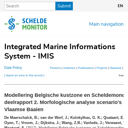
Skip
Submit
EN
to
main
content
Main navigation
Integrated Marine Informations
System - IMIS
Data Policy
Persons
|
Institutes
|
Publications
|
Projects
|
Datasets
|
Ma
[ report an error in this record ]
basket
Modellering Belgische kustzone en Scheldemondi
deelrapport 2. Morfologische analyse scenario's
Vlaamse Baaien
De Maerschalck, B.; van der Werf, J.; Kolokythas, G. K.; Quataert, E.; 
Oyen, T.; Vroom, J.; Dijkstra, J.; Wang, Z.B.; Vanlede, J.; Verwaest, T.;
Mostaert, F.
(2017). Modellering Belgische kustzone en Scheldemonding: