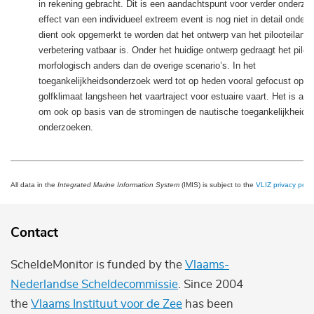
in rekening gebracht. Dit is een aandachtspunt voor verder onderzo
effect van een individueel extreem event is nog niet in detail onderz
dient ook opgemerkt te worden dat het ontwerp van het pilooteiland
verbetering vatbaar is. Onder het huidige ontwerp gedraagt het piloo
morfologisch anders dan de overige scenario’s. In het
toegankelijkheidsonderzoek werd tot op heden vooral gefocust op h
golfklimaat langsheen het vaartraject voor estuaire vaart. Het is a
om ook op basis van de stromingen de nautische toegankelijkheid v
onderzoeken.
All data in the
Integrated Marine Information System
(IMIS) is subject to the
VLIZ privacy polic
Contact
ScheldeMonitor is funded by the
Vlaams-
Nederlandse Scheldecommissie
. Since 2004
the
Vlaams Instituut voor de Zee
has been