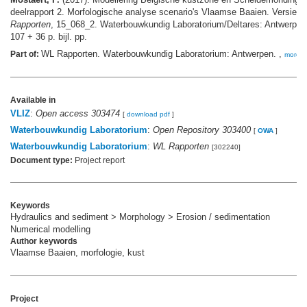
deelrapport 2. Morfologische analyse scenario's Vlaamse Baaien. Versie 3
Rapporten
, 15_068_2. Waterbouwkundig Laboratorium/Deltares: Antwerpen.
107 + 36 p. bijl. pp.
WL Rapporten. Waterbouwkundig Laboratorium: Antwerpen. ,
Part of:
more
Available in
VLIZ
:
Open access 303474
[
download pdf
]
Waterbouwkundig Laboratorium
:
Open Repository 303400
[
OWA
]
Waterbouwkundig Laboratorium
:
WL Rapporten
[302240]
Document type:
Project report
Keywords
Hydraulics and sediment > Morphology > Erosion / sedimentation
Numerical modelling
Author keywords
Vlaamse Baaien, morfologie, kust
Project