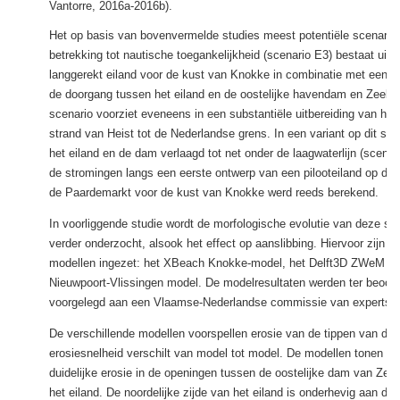
Vantorre, 2016a-2016b).
Het op basis van bovenvermelde studies meest potentiële scenario
betrekking tot nautische toegankelijkheid (scenario E3) bestaat uit 
langgerekt eiland voor de kust van Knokke in combinatie met een g
de doorgang tussen het eiland en de oostelijke havendam en Zeebr
scenario voorziet eveneens in een substantiële uitbereiding van het
strand van Heist tot de Nederlandse grens. In een variant op dit sc
het eiland en de dam verlaagd tot net onder de laagwaterlijn (scena
de stromingen langs een eerste ontwerp van een pilooteiland op de 
de Paardemarkt voor de kust van Knokke werd reeds berekend.
In voorliggende studie wordt de morfologische evolutie van deze sce
verder onderzocht, alsook het effect op aanslibbing. Hiervoor zijn v
modellen ingezet: het XBeach Knokke-model, het Delft3D ZWeM en
Nieuwpoort-Vlissingen model. De modelresultaten werden ter beoord
voorgelegd aan een Vlaamse-Nederlandse commissie van experts.
De verschillende modellen voorspellen erosie van de tippen van de 
erosiesnelheid verschilt van model tot model. De modellen tonen o
duidelijke erosie in de openingen tussen de oostelijke dam van Zee
het eiland. De noordelijke zijde van het eiland is onderhevig aan de 