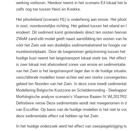
werking verliezen. Hierdoor neemt in het scenario E4 lokaal het lan
zelfs nog toe tussen Heist en Knokke.
Het pilooteiland (scenario H1) is onderhevig aan erosie. Het pilootei
in oost, noordoostelijke richting. Het gebied tussen het eiland en he
erodeert. Dit sediment komt grotendeels direct ten oosten hiervan t
ZWeM zand-slib model geeft naast aanslibbing ten oosten van het e
vóór het Zwin ook een duidelijke sedimentatietrend ter hoogte van d
munitiestortplaats. Door de toegenomen getijstroming tussen het ei
huidige kust neemt het langstransport lokaal sterk toe. Het effect op
is zeer lokaal met afwisselend zones van erosie en sedimentatie. T
van het Zwin is het langstransport lager dan in de huidige situatie. 
verschillende modellen tonen echter wel een sterke convergentiezon
gebied ten Noorden van het Zwin. In deze zone treedt sedimentatie 
Modellering Belgische Kustzone en Scheldemonding - Deelrapport 2
Morfologische analyse scenario’s Vlaamse Baaien IV WL2017R15_
Definitieve versie Deze sedimentatie wordt niet meegenomen in de
van Escoffier. Op basis van de huidige modellen is het niet te voors
deze sedimentatie effect zal hebben op het Zwin.
In het huidige onderzoek werd het effect van zeespiegelstijging tot 