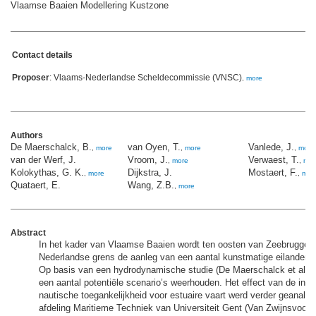
Vlaamse Baaien Modellering Kustzone
Contact details
Proposer
: Vlaams-Nederlandse Scheldecommissie (VNSC)
,
more
Authors
De Maerschalck, B.
van Oyen, T.
Vanlede, J.
,
more
,
more
,
more
van der Werf, J.
Vroom, J.
Verwaest, T.
,
more
,
mor
Kolokythas, G. K.
Dijkstra, J.
Mostaert, F.
,
more
,
mor
Quataert, E.
Wang, Z.B.
,
more
Abstract
In het kader van Vlaamse Baaien wordt ten oosten van Zeebrugge t
Nederlandse grens de aanleg van een aantal kunstmatige eilanden v
Op basis van een hydrodynamische studie (De Maerschalck et al., 
een aantal potentiële scenario’s weerhouden. Het effect van de ing
nautische toegankelijkheid voor estuaire vaart werd verder geanaly
afdeling Maritieme Techniek van Universiteit Gent (Van Zwijnsvoord