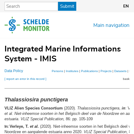
Skip
Submit
EN
to
main
content
Main navigation
Integrated Marine Informations
System - IMIS
Data Policy
Persons
|
Institutes
|
Publications
|
Projects
|
Datasets
|
Ma
[ report an error in this record ]
basket 
Thalassiosira punctigera
VLIZ Alien Species Consortium
(2020).
Thalassiosira punctigera
,
in
: Ver
et al.
Niet-inheemse soorten in het Belgisch deel van de Noordzee en aan
estuaria. VLIZ Special Publication,
86: pp. 105-109
Verleye, T.
et al.
(2020). Niet-inheemse soorten in het Belgisch deel va
In:
Noordzee en aanpalende estuaria anno 2020.
VLIZ Special Publication
, 86