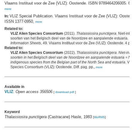
Vlaams Instituut voor de Zee (VLIZ): Oostende. ISBN 9789464206005. 623
more
VLIZ Special Publication. Vlaams Instituut voor de Zee (VLIZ): Oostend
In:
ISSN 1377-0950,
more
Related to:
VLIZ Alien Species Consortium
(2011).
Thalassiosira punctigera
. Niet-inh
soorten van het Belgisch deel van de Noordzee en aanpalende estuaria.
VL
Information Sheets
, 49. Vlaams Instituut voor de Zee (VLIZ): Oostende. 4 pp.
Related to:
VLIZ Alien Species Consortium
(2022).
Thalassiosira punctigera
.
Niet-inh
soorten in het Belgisch deel van de Noordzee en aanpalende estuaria = No
indigenous species from the Belgian part of the North Sea and estuaria
. VLI
Species Consortium (VLIZ): Oostende. Diff. pag. pp.,
more
Available in
VLIZ
:
Open access 356506
[
download pdf
]
Keyword
Thalassiosira punctigera
(Castracane) Hasle, 1983
[
WoRMS
]