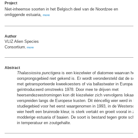
Project
Niet-inheemse soorten in het Belgisch deel van de Noordzee en
omliggende estuaria,
more
Author
VLIZ Alien Species
Consortium
,
more
Abstract
Thalassiosira punctigera
is een kiezelwier of diatomee waarvan het
oorsprongsgebied niet gekend is. Er wordt verondersteld dat de so
met getransporteerde kweekoesters of via ballastwater in Europa w
geïntroduceerd omstreeks 1978. Door mee te drijven met
heersendezeestromingen kon dit kiezelwier zich vervolgens lokaal v
verspreiden langs de Europese kusten. Dit ééncellig wier werd in he
studiegebied voor het eerst waargenomen in 1993, in de Westersche
wier heeft een bruinrode kleur, is sterk vertakt en groeit vooral in z
modderige estuaria of baaien. De soort is bestand tegen grote sch
in temperatuur en zoutgehalte.