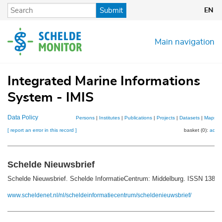
Skip
Submit
EN
to
main
content
Main navigation
Integrated Marine Informations
System - IMIS
Data Policy
Persons
|
Institutes
|
Publications
|
Projects
|
Datasets
|
Maps
[ report an error in this record ]
basket (0):
add
Schelde Nieuwsbrief
Schelde Nieuwsbrief. Schelde InformatieCentrum: Middelburg. ISSN 1382
www.scheldenet.nl/nl/scheldeinformatiecentrum/scheldenieuwsbrief/