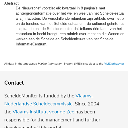
Abstract
De Nieuwsbrief voorziet elk kwartaal in 8 pagina’s met
achtergrondinformatie over het wel en wee van het Schelde-estuari
al zijn facetten. De verschillende rubrieken zijn artikels over het bel
en de functies van het Schelde-estuarium, de cultureel getinte rubri
‘inspiratiebron’, de Scheldemonitor dat telkens één facet van het
estuarium in beeld brengt, een rubriek over mensen die Wonen en
werken aan de Schelde en Scheldenieuws van het Schelde
InformatieCentrum.
All data in the
Integrated Marine Information System
(IMIS) is subject to the
VLIZ privacy polic
Contact
ScheldeMonitor is funded by the
Vlaams-
Nederlandse Scheldecommissie
. Since 2004
the
Vlaams Instituut voor de Zee
has been
responsible for the management and further
development of this portal.