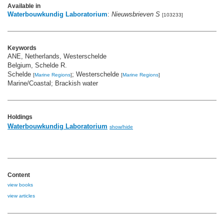
Available in
Waterbouwkundig Laboratorium
:
Nieuwsbrieven S
[103233]
Keywords
ANE, Netherlands, Westerschelde
Belgium, Schelde R.
Schelde
; Westerschelde
[
Marine Regions
]
[
Marine Regions
]
Marine/Coastal; Brackish water
Holdings
Waterbouwkundig Laboratorium
show/hide
Content
view books
view articles