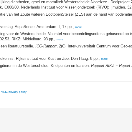
ijking dichtheden, groei en mortaliteit Westerschelde-Noordzee - Deelproject
ek
, C008/00. Nederlands Instituut voor Visserijonderzoek (RIVO): Ijmuiden. 32
datie van het Zoute wateren EcotopenStelsel (ZES) aan de hand van bodemdi
tverslag. AquaSense: Amsterdam. I, 17 pp.,
more
ng voor de Westerschelde: Voorstel voor beoordelingscriteria gebaseerd op in
002.53. RIKZ: Middelburg. 93 pp.,
more
en literatuurstudie.
ICG-Rapport
, 2(6). Inter-universitair Centrum voor Ge
kennis. Rijksinstituut voor Kust en Zee: Den Haag. 8 pp.,
more
gdieren in de Westerschelde: Knelpunten en kansen.
Rapport RIKZ = Report
e
VLIZ privacy policy