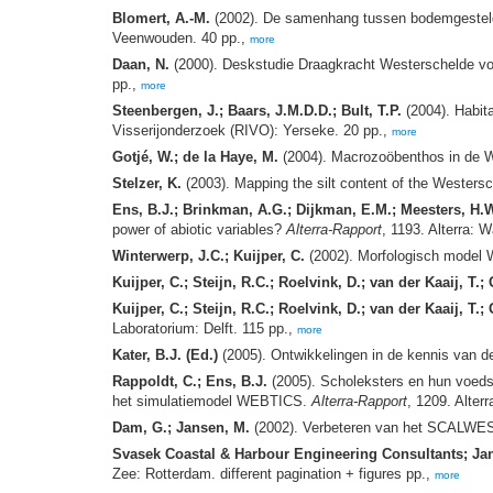
Blomert, A.-M.
(2002). De samenhang tussen bodemgesteldhe
Veenwouden. 40 pp.,
more
Daan, N.
(2000). Deskstudie Draagkracht Westerschelde vo
pp.,
more
Steenbergen, J.; Baars, J.M.D.D.; Bult, T.P.
(2004). Habit
Visserijonderzoek (RIVO): Yerseke. 20 pp.,
more
Gotjé, W.; de la Haye, M.
(2004). Macrozoöbenthos in de We
Stelzer, K.
(2003). Mapping the silt content of the Westers
Ens, B.J.; Brinkman, A.G.; Dijkman, E.M.; Meesters, H.W.
power of abiotic variables?
Alterra-Rapport
, 1193. Alterra: 
Winterwerp, J.C.; Kuijper, C.
(2002). Morfologisch model We
Kuijper, C.; Steijn, R.C.; Roelvink, D.; van der Kaaij, T.; 
Kuijper, C.; Steijn, R.C.; Roelvink, D.; van der Kaaij, T.; 
Laboratorium: Delft. 115 pp.,
more
Kater, B.J. (Ed.)
(2005). Ontwikkelingen in de kennis van 
Rappoldt, C.; Ens, B.J.
(2005). Scholeksters en hun voeds
het simulatiemodel WEBTICS.
Alterra-Rapport
, 1209. Alter
Dam, G.; Jansen, M.
(2002). Verbeteren van het SCALWEST
Svasek Coastal & Harbour Engineering Consultants; Ja
Zee: Rotterdam. different pagination + figures pp.,
more