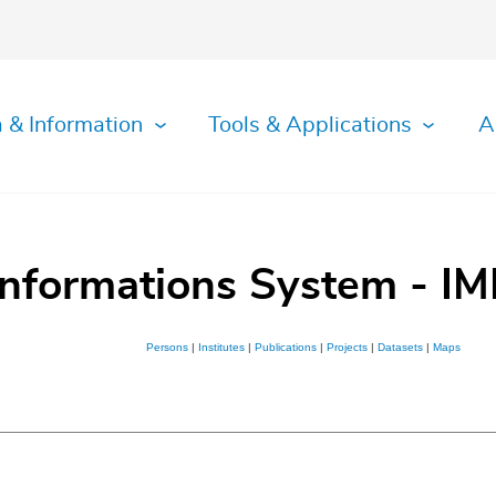
 & Information
Tools & Applications
A
Informations System - IM
Persons
|
Institutes
|
Publications
|
Projects
|
Datasets
|
Maps