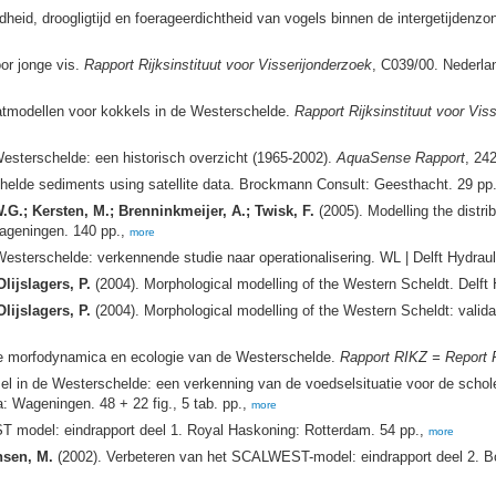
id, droogligtijd en foerageerdichtheid van vogels binnen de intergetijdenzo
or jonge vis.
Rapport Rijksinstituut voor Visserijonderzoek
, C039/00. Nederlan
atmodellen voor kokkels in de Westerschelde.
Rapport Rijksinstituut voor Vis
sterschelde: een historisch overzicht (1965-2002).
AquaSense Rapport
, 24
chelde sediments using satellite data. Brockmann Consult: Geesthacht. 29 pp
G.; Kersten, M.; Brenninkmeijer, A.; Twisk, F.
(2005). Modelling the distri
Wageningen. 140 pp.,
more
sterschelde: verkennende studie naar operationalisering. WL | Delft Hydrauli
Olijslagers, P.
(2004). Morphological modelling of the Western Scheldt. Delft
Olijslagers, P.
(2004). Morphological modelling of the Western Scheldt: vali
de morfodynamica en ecologie van de Westerschelde.
Rapport RIKZ = Report
el in de Westerschelde: een verkenning van de voedselsituatie voor de scho
ra: Wageningen. 48 + 22 fig., 5 tab. pp.,
more
 model: eindrapport deel 1. Royal Haskoning: Rotterdam. 54 pp.,
more
nsen, M.
(2002). Verbeteren van het SCALWEST-model: eindrapport deel 2. 