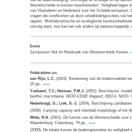
Westerschelde te kunnen beantwoorden'. Veiligheid tegen ov
van Vlaanderen en Nederland voor het Schelde-estuarium. D
vragen die voortkomen uit deze ontwikkelingsschets vat het
rapport, 'Morfodynamische en ecologische kennisontwikkeling
vervolg want, hoe kan het ook anders bij wetenschappelijk 
Event
Symposium Nut en Noodzaak van Westerschelde Kennis,
m
Publications
(26)
van Rijn, L.C.
(2003). Berekening van de bodemruwheid te
20 pp.,
more
Ysebaert, T.J.; Herman, P.M.J.
(2002). Beschrijven, model
benthic macrofauna.
NIOO-CEME Rapport
, 2002-6. NIOO,
Nederbragt, G.; Liek, G.-J.
(2004). Beschrijving zandbala
(2006). Carrying capacity and intertidal morphology of the 
Witte, R.H.
(2001). De functie van de Westerschelde voor 
Waardenburg: Culemborg. 78 pp.,
more
(2000). De relatie tussen de bodemgeometrie en veiligheid i