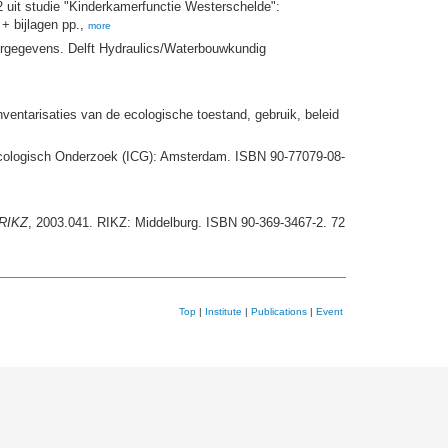
 2 uit studie "Kinderkamerfunctie Westerschelde":
 + bijlagen pp.,
more
ergegevens. Delft Hydraulics/Waterbouwkundig
ventarisaties van de ecologische toestand, gebruik, beleid
o-ecologisch Onderzoek (ICG): Amsterdam. ISBN 90-77079-08-
 RIKZ
, 2003.041. RIKZ: Middelburg. ISBN 90-369-3467-2. 72
Top
|
Institute
|
Publications
|
Event