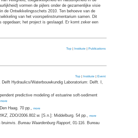
rlijkheid) vormen de pijlers onder de gezamenlijke visie
n in de Ontwikkelingsschets 2010. Ten behoeve van de
twikkeling van het voorspelinstrumentarium samen. Dit
is opgedaan; het project is geslaagd. Er komt zeker een
Top
|
Institute
|
Publications
Top
|
Institute
|
Event
lft Hydraulics/Waterbouwkundig Laboratorium: Delft. I,
endent predictive modeling of estuarine soft-sediment
,
more
 Den Haag. 70 pp.,
more
RIKZ
, ZDO/2006.802.w. [S.n.]: Middelburg. 54 pp.,
more
 bruinvis.
Bureau Waardenburg Rapport
, 01-116. Bureau