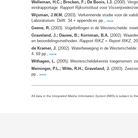
Welleman, H.C.; Brocken, F.; De Boois, I.J.
(2000). Vergel
eindrapportage.
Rapport Rijksinstituut voor Visserijonderzo
Wijsman, J.W.M.
(2003). Verkennende studie voor de vali
Laboratorium: Delft. 34 + appendices pp.,
more
Geene, R.
(2003). Vogeltellingen in de Westerschelde: mee
Graveland, J.; Dauwe, B.; Kornman, B.A.
(2002). Waarderi
en beoordelingsmethoden.
Rapport RIKZ = Report RIKZ
, 2
de Kramer, J.
(2002). Waterbeweging in de Westerschelde: e
4. 69 pp.,
more
Withagen, L.
(2005). Westerscheldekennis toegenomen: zee
Meininger, P.L.; Witte, R.H.; Graveland, J.
(2003). Zeezoo
pp.,
more
All data in the
Integrated Marine Information System
(IMIS) is subject to th