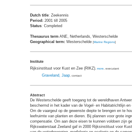
Dutch title
: Zeekennis
Period:
2001 till 2005
Status
: Completed
Thesaurus term
ANE, Netherlands, Westerschelde
Geographical term:
Westerschelde
[
Marine Regions
]
Institute
Rijksinstituut voor Kust en Zee (RIKZ)
,
more
, executant
Graveland, Jaap
, contact
Abstract
De Westerschelde geeft toegang tot de wereldhaven Antwer
beschermd in het kader van de Vogel- en Habitatrichtlijn en 
Om de vaargeul op de gewenste diepte te brengen en te hou
leefruimte van planten en dieren. Bij plannen voor grote in
compensatie. Om aan deze eisen te kunnen voldoen zijn ge
Rijkswaterstaat Zeeland gaf in 2000 Rijksinstituut voor Kus
van de waterbeweging, morfologie en ecologie en de samenha