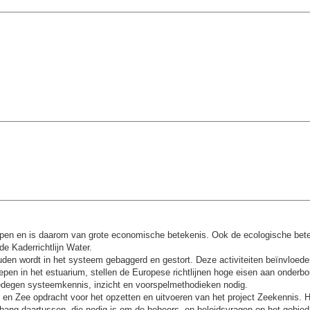
pen en is daarom van grote economische betekenis. Ook de ecologische betek
de Kaderrichtlijn Water.
den wordt in het systeem gebaggerd en gestort. Deze activiteiten beïnvloed
grepen in het estuarium, stellen de Europese richtlijnen hoge eisen aan onderb
degen systeemkennis, inzicht en voorspelmethodieken nodig.
t en Zee opdracht voor het opzetten en uitvoeren van het project Zeekennis. H
ng daartussen, die nodig is om de beheers- en beleidsvragen op het gebied va