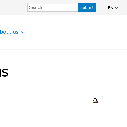
Submit
EN
bout us
IS