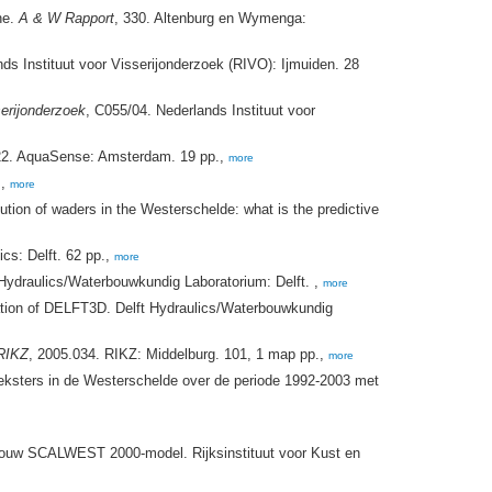
ne.
A & W Rapport
, 330. Altenburg en Wymenga:
ds Instituut voor Visserijonderzoek (RIVO): Ijmuiden. 28
serijonderzoek
, C055/04. Nederlands Instituut voor
22. AquaSense: Amsterdam. 19 pp.,
more
.,
more
bution of waders in the Westerschelde: what is the predictive
cs: Delft. 62 pp.,
more
 Hydraulics/Waterbouwkundig Laboratorium: Delft. ,
more
dation of DELFT3D. Delft Hydraulics/Waterbouwkundig
 RIKZ
, 2005.034. RIKZ: Middelburg. 101, 1 map pp.,
more
leksters in de Westerschelde over de periode 1992-2003 met
Bouw SCALWEST 2000-model. Rijksinstituut voor Kust en