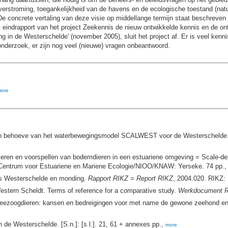
erstroming, toegankelijkheid van de havens en de ecologische toestand (natuu
e concrete vertaling van deze visie op middellange termijn staat beschreve
 eindrapport van het project Zeekennis de nieuw ontwikkelde kennis en de on
 in de Westerschelde' (november 2005), sluit het project af. Er is veel kenn
onderzoek, er zijn nog veel (nieuwe) vragen onbeantwoord.
ore
n behoeve van het waterbewegingsmodel SCALWEST voor de Westerschelde. De
leren en voorspellen van bodemdieren in een estuariene omgeving = Scale-dep
 Centrum voor Estuariene en Mariene Ecologie/NIOO/KNAW: Yerseke. 74 pp.
ns Westerschelde en monding.
Rapport RIKZ = Report RIKZ
, 2004.020. RIKZ:
Western Scheldt. Terms of reference for a comparative study.
Werkdocument 
zeezoogdieren: kansen en bedreigingen voor met name de gewone zeehond en
n de Westerschelde. [S.n.]: [s.l.]. 21, 61 + annexes pp.,
more