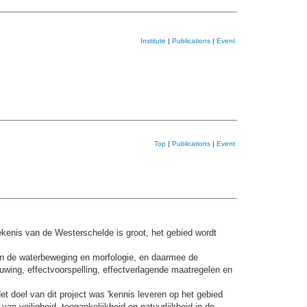
Institute
|
Publications
|
Event
Top
|
Publications
|
Event
enis van de Westerschelde is groot, het gebied wordt
en de waterbeweging en morfologie, en daarmee de
ouwing, effectvoorspelling, effectverlagende maatregelen en
et doel van dit project was 'kennis leveren op het gebied
n veiligheid, toegankelijkheid en natuurlijkheid in de