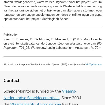
storten’ wordt genoemd, wordt verder uitgewerkt voor het project Verruimin
Naast de geplande derde verdieping van de Westerschelde speelt er nog me
van het zandwinbeleid en het ontwikkelen van alternatieve stortmethodes. N
terugstorten van baggerspecie vragen ook deze ontwikkelingen om gepaste 
opdrachten voor het project Morfologisch Beheer.
Publication
Ides, S.; Plancke, Y.; De Mulder, T.; Mostaert, F.
(2007). Morfologische 
en stortintensiteitsdata van de Beneden Zee- en Westerschelde van 2000 
Rapporten
, 791_02. Waterbouwkundig Laboratorium: Antwerpen. V, 70 + bijl.
All data in the
Integrated Marine Information System
(IMIS) is subject to the
VLIZ privacy polic
Contact
ScheldeMonitor is funded by the
Vlaams-
Nederlandse Scheldecommissie
. Since 2004
the
Vlaams Instituut voor de Zee
has been