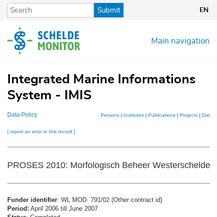
Skip
Submit
EN
to
main
content
Main navigation
Integrated Marine Informations
System - IMIS
Data Policy
Persons
|
Institutes
|
Publications
|
Projects
|
Datase
[ report an error in this record ]
PROSES 2010: Morfologisch Beheer Westerschelde
Funder identifier
: WL MOD. 791/02 (Other contract id)
Period:
April 2006 till June 2007