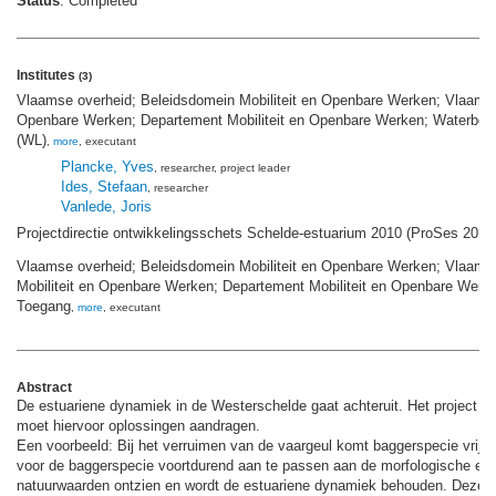
Status
: Completed
Institutes
(3)
Vlaamse overheid; Beleidsdomein Mobiliteit en Openbare Werken; Vlaams Mi
Openbare Werken; Departement Mobiliteit en Openbare Werken; Waterbou
(WL)
,
more
, executant
Plancke, Yves
, researcher
, project leader
Ides, Stefaan
, researcher
Vanlede, Joris
Projectdirectie ontwikkelingsschets Schelde-estuarium 2010 (ProSes 2010
Vlaamse overheid; Beleidsdomein Mobiliteit en Openbare Werken; Vlaams 
Mobiliteit en Openbare Werken; Departement Mobiliteit en Openbare Werke
Toegang
,
more
, executant
Abstract
De estuariene dynamiek in de Westerschelde gaat achteruit. Het project M
moet hiervoor oplossingen aandragen.
Een voorbeeld: Bij het verruimen van de vaargeul komt baggerspecie vrij. 
voor de baggerspecie voortdurend aan te passen aan de morfologische evo
natuurwaarden ontzien en wordt de estuariene dynamiek behouden. Deze stra