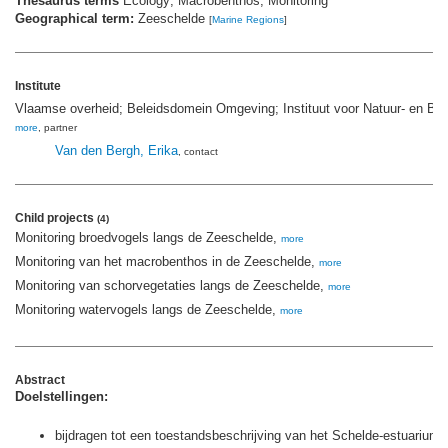
Thesaurus terms
Ecology; Macrobenthos; Monitoring
Geographical term:
Zeeschelde
[
Marine Regions
]
Institute
Vlaamse overheid; Beleidsdomein Omgeving; Instituut voor Natuur- en B
more
, partner
Van den Bergh, Erika
, contact
Child projects
(4)
Monitoring broedvogels langs de Zeeschelde,
more
Monitoring van het macrobenthos in de Zeeschelde,
more
Monitoring van schorvegetaties langs de Zeeschelde,
more
Monitoring watervogels langs de Zeeschelde,
more
Abstract
Doelstellingen:
bijdragen tot een toestandsbeschrijving van het Schelde-estuarium