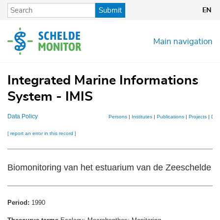
Skip
Submit
EN
to
main
content
Main navigation
Integrated Marine Informations
System - IMIS
Data Policy
Persons
|
Institutes
|
Publications
|
Projects
|
Dat
[ report an error in this record ]
Biomonitoring van het estuarium van de Zeeschelde
Period:
1990