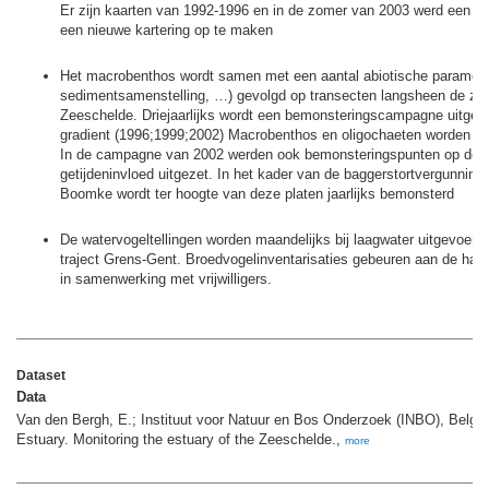
Er zijn kaarten van 1992-1996 en in de zomer van 2003 werd een n
een nieuwe kartering op te maken
Het macrobenthos wordt samen met een aantal abiotische parameter
sedimentsamenstelling, …) gevolgd op transecten langsheen de zou
Zeeschelde. Driejaarlijks wordt een bemonsteringscampagne uitgev
gradient (1996;1999;2002) Macrobenthos en oligochaeten worden tot
In de campagne van 2002 werden ook bemonsteringspunten op de zi
getijdeninvloed uitgezet. In het kader van de baggerstortvergunning
Boomke wordt ter hoogte van deze platen jaarlijks bemonsterd
De watervogeltellingen worden maandelijks bij laagwater uitgevoerd 
traject Grens-Gent. Broedvogelinventarisaties gebeuren aan de hand
in samenwerking met vrijwilligers.
Dataset
Data
Van den Bergh, E.; Instituut voor Natuur en Bos Onderzoek (INBO), Belgiu
Estuary. Monitoring the estuary of the Zeeschelde.,
more