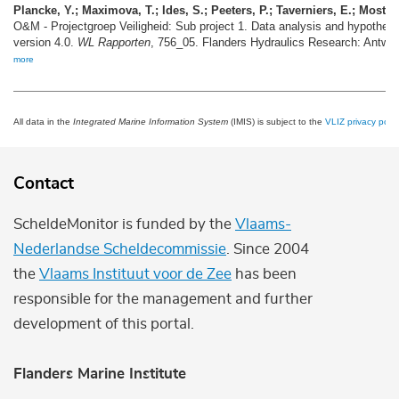
Plancke, Y.; Maximova, T.; Ides, S.; Peeters, P.; Taverniers, E.; Mostaer
O&M - Projectgroep Veiligheid: Sub project 1. Data analysis and hypothesi
version 4.0.
WL Rapporten
, 756_05. Flanders Hydraulics Research: Antwerp
more
All data in the
Integrated Marine Information System
(IMIS) is subject to the
VLIZ privacy polic
Contact
ScheldeMonitor is funded by the
Vlaams-
Nederlandse Scheldecommissie
. Since 2004
the
Vlaams Instituut voor de Zee
has been
responsible for the management and further
development of this portal.
Flanders Marine Institute