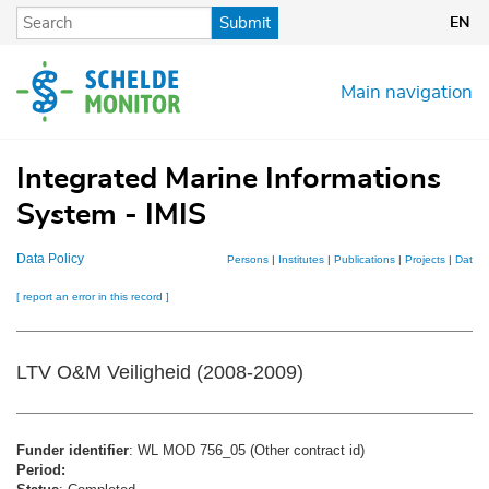
Skip
Submit
EN
to
main
content
Main navigation
Integrated Marine Informations
System - IMIS
Data Policy
Persons
|
Institutes
|
Publications
|
Projects
|
Datase
[ report an error in this record ]
LTV O&M Veiligheid (2008-2009)
Funder identifier
: WL MOD 756_05 (Other contract id)
Period: