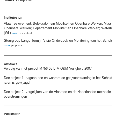
Status
: Completed
Institutes
(2)
Vlaamse overheid; Beleidsdomein Mobiliteit en Openbare Werken; Vlaams Mi
Openbare Werken; Departement Mobiliteit en Openbare Werken; Waterbou
(WL)
,
more
, executant
Stuurgroep Lange Termijn Visie Onderzoek en Monitoring van het Scheld
more
, proposer
Abstract
Vervolg van het project M756-03 LTV O&M Veiligheid 2007
Deelproject 1: nagaan hoe en waarom de getijvoortplanting in het Schelde
jaren is gewijzigd.
Deelproject 2: vergelijken van de Vlaamse en de Nederlandse methodieken 
overstromingen
Publication