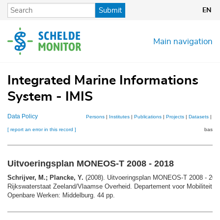
Skip
Submit
EN
to
main
content
Main navigation
Integrated Marine Informations
System - IMIS
Data Policy
Persons
|
Institutes
|
Publications
|
Projects
|
Datasets
|
Ma
[ report an error in this record ]
basket
Uitvoeringsplan MONEOS-T 2008 - 2018
Schrijver, M.; Plancke, Y.
(2008). Uitvoeringsplan MONEOS-T 2008 - 201
Rijkswaterstaat Zeeland/Vlaamse Overheid. Departement voor Mobiliteit e
Openbare Werken: Middelburg. 44 pp.