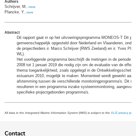
Authors
Schrijver, M.
,
more
Plancke, Y.
,
more
Abstract
Dit rapport gaat in op het uitvoeringsprogramma MONEOS-T Dit pr
gemeenschappelijk opgesteld door Nederland en Vlaanderen, onder 
de projectleiders ir. Marco Schrijver (RWS Zeeland) en ir. Yves Pl
WL).
Het voorliggende programma beschrijft de metingen in de periode va
2008 tot 1 januari 2019 die nodig zijn om de evaluatie van de effect
thema toegankelijkheid, zoals opgelegd in de Ontwikkelingsschets 
estuarium 2010, mogelijk te maken. Momenteel wordt gewerkt aan 
afstemming tussen de verschillende monitoringprogramma's. Dit mo
resulteren in een programma inzake systeemmonitoring, aangevuld
specifieke projectgebonden programma's.
All data in the
Integrated Marine Information System
(IMIS) is subject to the
VLIZ privacy polic
Contact