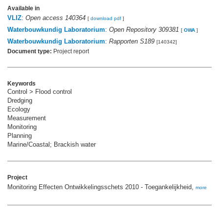
Available in
VLIZ
:
Open access 140364
[
download pdf
]
Waterbouwkundig Laboratorium
:
Open Repository 309381
[
OWA
]
Waterbouwkundig Laboratorium
:
Rapporten S189
[140342]
Document type:
Project report
Keywords
Control > Flood control
Dredging
Ecology
Measurement
Monitoring
Planning
Marine/Coastal; Brackish water
Project
Monitoring Effecten Ontwikkelingsschets 2010 - Toegankelijkheid,
more