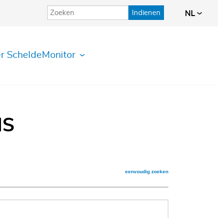
Indienen
NL
r ScheldeMonitor
IS
eenvoudig zoeken