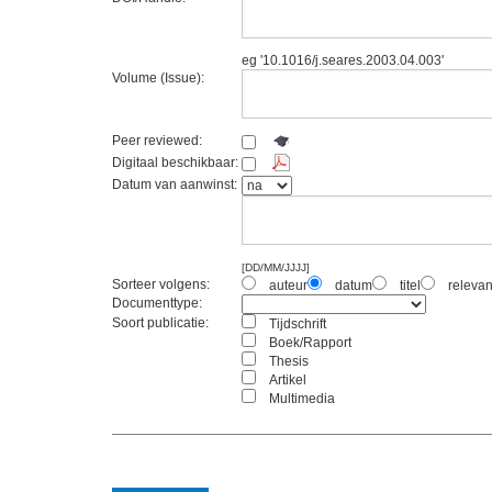
eg '10.1016/j.seares.2003.04.003'
Volume (Issue):
Peer reviewed:
Digitaal beschikbaar:
Datum van aanwinst:
[DD/MM/JJJJ]
Sorteer volgens:
auteur
datum
titel
relevan
Documenttype:
Soort publicatie:
Tijdschrift
Boek/Rapport
Thesis
Artikel
Multimedia