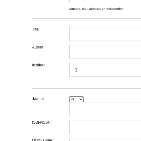
auteurs, titel, abstract en trefwoorden
Titel:
Auteur:
Instituut:
Jaartal:
ISBN/ISSN:
DOI/Handle: