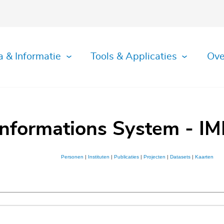
a & Informatie
Tools & Applicaties
Ove
Informations System - IM
Personen
|
Instituten
|
Publicaties
|
Projecten
|
Datasets
|
Kaarten