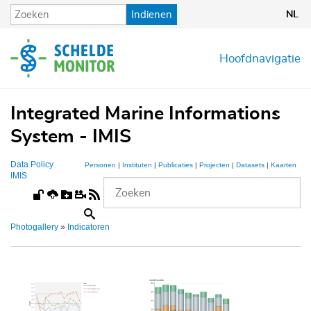
Overslaan
Indienen
NL
en
naar
de
Hoofdnavigatie
inhoud
gaan
Integrated Marine Informations
System - IMIS
Data Policy
Personen
|
Instituten
|
Publicaties
|
Projecten
|
Datasets
|
Kaarten
IMIS
Photogallery
»
Indicatoren