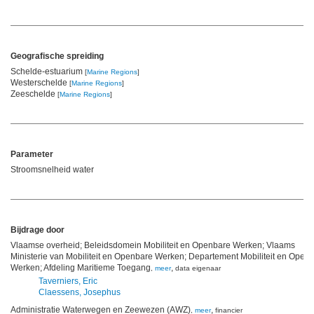
Geografische spreiding
Schelde-estuarium
[
Marine Regions
]
Westerschelde
[
Marine Regions
]
Zeeschelde
[
Marine Regions
]
Parameter
Stroomsnelheid water
Bijdrage door
Vlaamse overheid; Beleidsdomein Mobiliteit en Openbare Werken; Vlaams
Ministerie van Mobiliteit en Openbare Werken; Departement Mobiliteit en Open
Werken; Afdeling Maritieme Toegang
,
,
meer
data eigenaar
Taverniers, Eric
Claessens, Josephus
Administratie Waterwegen en Zeewezen (AWZ)
,
,
meer
financier