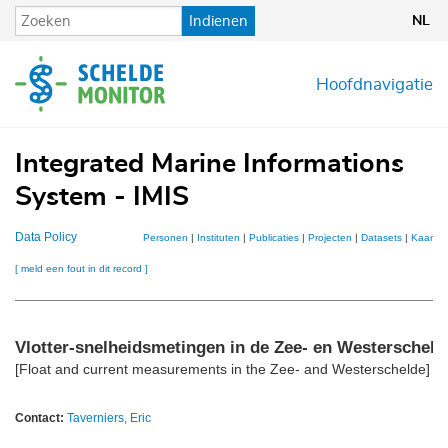
Overslaan
Indienen
NL
en
naar
de
Hoofdnavigatie
inhoud
gaan
Integrated Marine Informations
System - IMIS
Data Policy
Personen
|
Instituten
|
Publicaties
|
Projecten
|
Datasets
|
Kaarten
[ meld een fout in dit record ]
Vlotter-snelheidsmetingen in de Zee- en Westerscheld
[Float and current measurements in the Zee- and Westerschelde]
Contact:
Taverniers, Eric