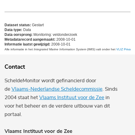
Dataset status:
Gestart
Data type:
Data
Data oorsprong:
Monitoring: veldonderzoek
Metadatarecord aangemaakt:
2008-10-01
Informatie laatst gewijzigd:
2008-10-01
Alle informatie in het
Integrated Marine Information System
(IMIS) valt onder het
VLIZ Privacy 
Contact
ScheldeMonitor wordt gefinancierd door
de
Vlaams-Nederlandse Scheldecommissie
. Sinds
2004 staat het
Vlaams Instituut voor de Zee
in
voor het beheer en de verdere uitbouw van dit
portaal.
Vlaams Instituut voor de Zee