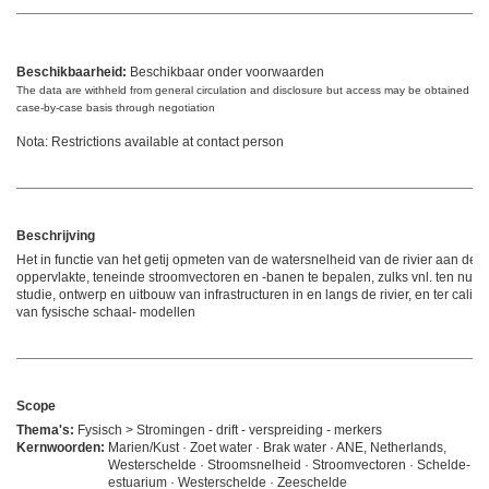
Beschikbaarheid:
Beschikbaar onder voorwaarden
The data are withheld from general circulation and disclosure but access may be obtained on
case-by-case basis through negotiation
Nota: Restrictions available at contact person
Beschrijving
Het in functie van het getij opmeten van de watersnelheid van de rivier aan de
oppervlakte, teneinde stroomvectoren en -banen te bepalen, zulks vnl. ten nutte
studie, ontwerp en uitbouw van infrastructuren in en langs de rivier, en ter calibr
van fysische schaal- modellen
Scope
Thema's:
Fysisch > Stromingen - drift - verspreiding - merkers
Kernwoorden:
Marien/Kust · Zoet water · Brak water · ANE, Netherlands,
Westerschelde · Stroomsnelheid · Stroomvectoren · Schelde-
estuarium · Westerschelde · Zeeschelde