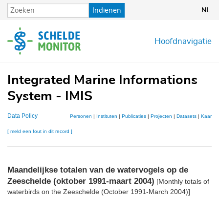
Overslaan
Indienen
NL
en
naar
de
Hoofdnavigatie
inhoud
gaan
Integrated Marine Informations
System - IMIS
Data Policy
Personen
|
Instituten
|
Publicaties
|
Projecten
|
Datasets
|
Kaarten
[ meld een fout in dit record ]
Maandelijkse totalen van de watervogels op de
Zeeschelde (oktober 1991-maart 2004)
[Monthly totals of
waterbirds on the Zeeschelde (October 1991-March 2004)]