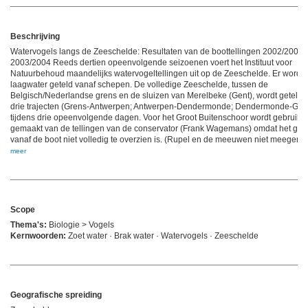
Beschrijving
Watervogels langs de Zeeschelde: Resultaten van de boottellingen 2002/2003 
2003/2004 Reeds dertien opeenvolgende seizoenen voert het Instituut voor
Natuurbehoud maandelijks watervogeltellingen uit op de Zeeschelde. Er wordt b
laagwater geteld vanaf schepen. De volledige Zeeschelde, tussen de
Belgisch/Nederlandse grens en de sluizen van Merelbeke (Gent), wordt geteld i
drie trajecten (Grens-Antwerpen; Antwerpen-Dendermonde; Dendermonde-Gen
tijdens drie opeenvolgende dagen. Voor het Groot Buitenschoor wordt gebruik
gemaakt van de tellingen van de conservator (Frank Wagemans) omdat het geb
vanaf de boot niet volledig te overzien is. (Rupel en de meeuwen niet meegere
meer
Scope
Thema's:
Biologie > Vogels
Kernwoorden:
Zoet water · Brak water · Watervogels · Zeeschelde
Geografische spreiding