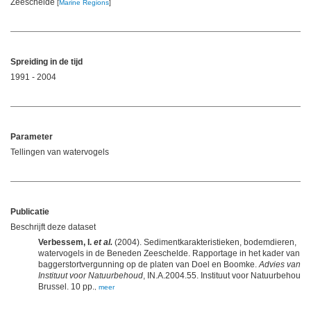
Zeeschelde
[
Marine Regions
]
Spreiding in de tijd
1991 - 2004
Parameter
Tellingen van watervogels
Publicatie
Beschrijft deze dataset
Verbessem, I.
et al.
(2004). Sedimentkarakteristieken, bodemdieren,
watervogels in de Beneden Zeeschelde. Rapportage in het kader van d
baggerstortvergunning op de platen van Doel en Boomke.
Advies van he
Instituut voor Natuurbehoud
, IN.A.2004.55. Instituut voor Natuurbehoud:
Brussel. 10 pp.
,
meer