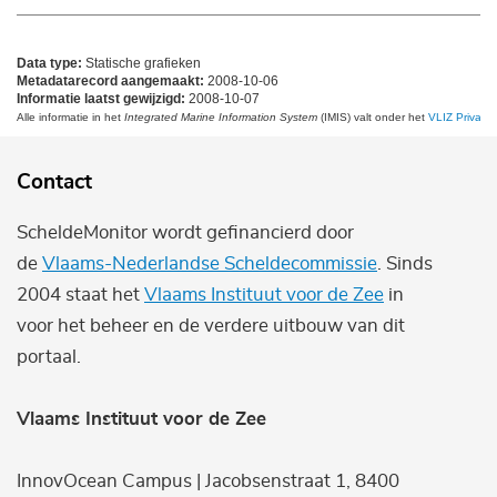
Data type:
Statische grafieken
Metadatarecord aangemaakt:
2008-10-06
Informatie laatst gewijzigd:
2008-10-07
Alle informatie in het
Integrated Marine Information System
(IMIS) valt onder het
VLIZ Privacy 
Contact
ScheldeMonitor wordt gefinancierd door
de
Vlaams-Nederlandse Scheldecommissie
. Sinds
2004 staat het
Vlaams Instituut voor de Zee
in
voor het beheer en de verdere uitbouw van dit
portaal.
Vlaams Instituut voor de Zee
InnovOcean Campus | Jacobsenstraat 1, 8400