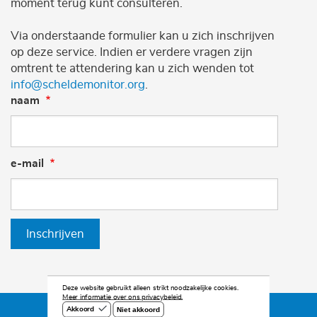
moment terug kunt consulteren.
Via onderstaande formulier kan u zich inschrijven
op deze service. Indien er verdere vragen zijn
omtrent te attendering kan u zich wenden tot
info@scheldemonitor.org
.
naam
e-mail
Inschrijven
Deze website gebruikt alleen strikt noodzakelijke cookies.
Meer informatie over ons privacybeleid.
Niet akkoord
Akkoord
©2026 Scheldemonitor