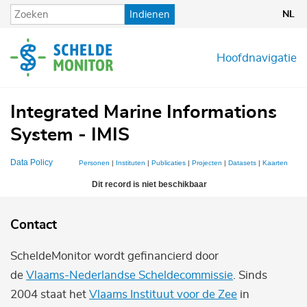
Overslaan
Indienen
NL
en
naar
de
Hoofdnavigatie
inhoud
gaan
Integrated Marine Informations
System - IMIS
Data Policy
Personen
|
Instituten
|
Publicaties
|
Projecten
|
Datasets
|
Kaarten
Dit record is niet beschikbaar
Contact
ScheldeMonitor wordt gefinancierd door
de
Vlaams-Nederlandse Scheldecommissie
. Sinds
2004 staat het
Vlaams Instituut voor de Zee
in