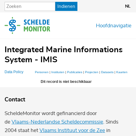
Overslaan
Indienen
NL
en
naar
de
Hoofdnavigatie
inhoud
gaan
Integrated Marine Informations
System - IMIS
Data Policy
Personen
|
Instituten
|
Publicaties
|
Projecten
|
Datasets
|
Kaarten
Dit record is niet beschikbaar
Contact
ScheldeMonitor wordt gefinancierd door
de
Vlaams-Nederlandse Scheldecommissie
. Sinds
2004 staat het
Vlaams Instituut voor de Zee
in