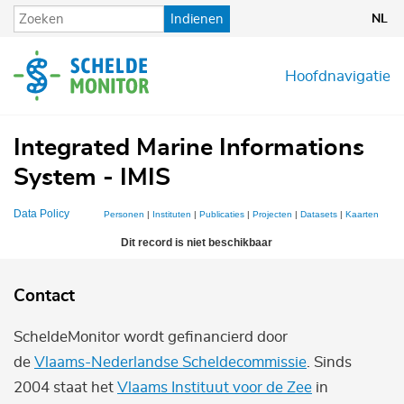
Overslaan
Indienen
NL
en
naar
de
Hoofdnavigatie
inhoud
gaan
Integrated Marine Informations
System - IMIS
Data Policy
Personen
|
Instituten
|
Publicaties
|
Projecten
|
Datasets
|
Kaarten
Dit record is niet beschikbaar
Contact
ScheldeMonitor wordt gefinancierd door
de
Vlaams-Nederlandse Scheldecommissie
. Sinds
2004 staat het
Vlaams Instituut voor de Zee
in