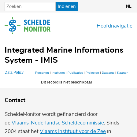
Overslaan
Indienen
NL
en
naar
de
Hoofdnavigatie
inhoud
gaan
Integrated Marine Informations
System - IMIS
Data Policy
Personen
|
Instituten
|
Publicaties
|
Projecten
|
Datasets
|
Kaarten
Dit record is niet beschikbaar
Contact
ScheldeMonitor wordt gefinancierd door
de
Vlaams-Nederlandse Scheldecommissie
. Sinds
2004 staat het
Vlaams Instituut voor de Zee
in