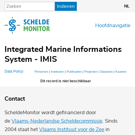
Overslaan
Indienen
NL
en
naar
de
Hoofdnavigatie
inhoud
gaan
Integrated Marine Informations
System - IMIS
Data Policy
Personen
|
Instituten
|
Publicaties
|
Projecten
|
Datasets
|
Kaarten
Dit record is niet beschikbaar
Contact
ScheldeMonitor wordt gefinancierd door
de
Vlaams-Nederlandse Scheldecommissie
. Sinds
2004 staat het
Vlaams Instituut voor de Zee
in