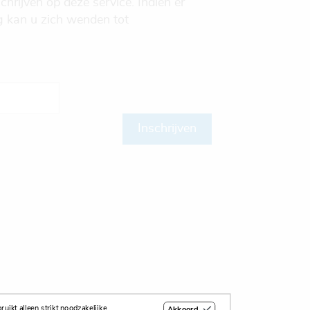
chrijven op deze service. Indien er
ng kan u zich wenden tot
Inschrijven
uikt alleen strikt noodzakelijke
Akkoord