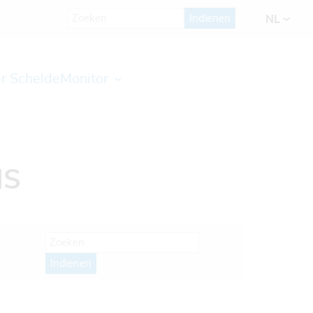
Indienen
NL
r ScheldeMonitor
IS
Indienen