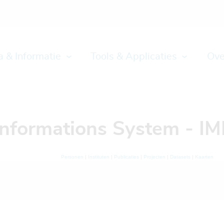
a & Informatie
Tools & Applicaties
Ove
Informations System - IM
Personen
|
Instituten
|
Publicaties
|
Projecten
|
Datasets
|
Kaarten