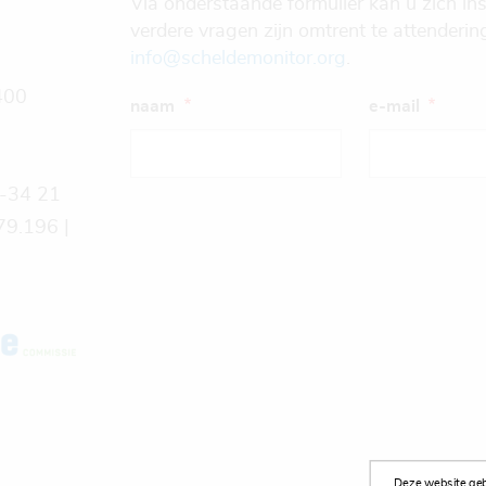
Via onderstaande formulier kan u zich ins
verdere vragen zijn omtrent te attenderi
info@scheldemonitor.org
.
400
naam
e-mail
9-34 21
9.196 |
Deze website gebr