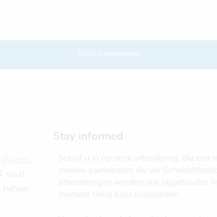
©2026 Scheldemonitor
Stay informed
Schrijf u in op onze attendering, die een 
e
Vlaams-
nieuwe aanwinsten die via ScheldeMonito
4 staat
attenderingen worden ook bijgehouden i
t beheer
moment terug kunt consulteren.