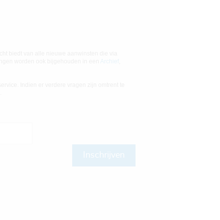
icht biedt van alle nieuwe aanwinsten die via
ringen worden ook bijgehouden in een
Archief
,
ervice. Indien er verdere vragen zijn omtrent te
.
Inschrijven