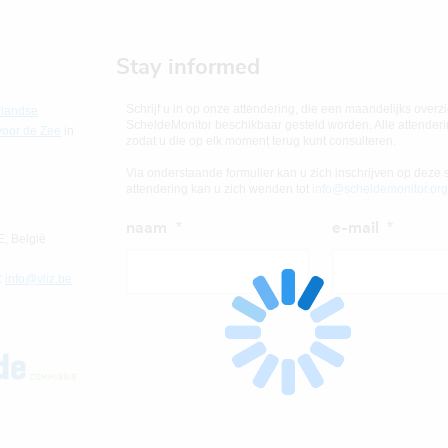
Stay informed
Schrijf u in op onze attendering, die een maandelijks overz
landse
ScheldeMonitor beschikbaar gesteld worden. Alle attende
 voor de Zee
in
zodat u die op elk moment terug kunt consulteren.
Via onderstaande formulier kan u zich inschrijven op deze s
attendering kan u zich wenden tot
info@scheldemonitor.org
naam
e-mail
, België
:
info@vliz.be