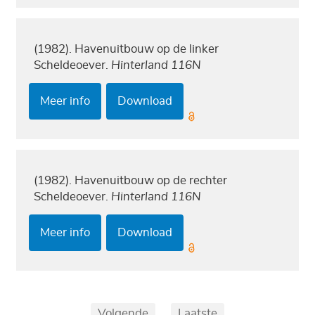
(1982). Havenuitbouw op de linker
Scheldeoever.
Hinterland 116N
Meer info
Download
(1982). Havenuitbouw op de rechter
Scheldeoever.
Hinterland 116N
Meer info
Download
Pagination
Eerste
Vorige
Volgende
...
Laatste