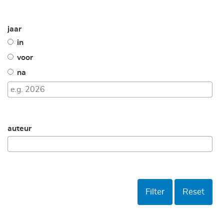
jaar
in
voor
na
auteur
Filter
Reset