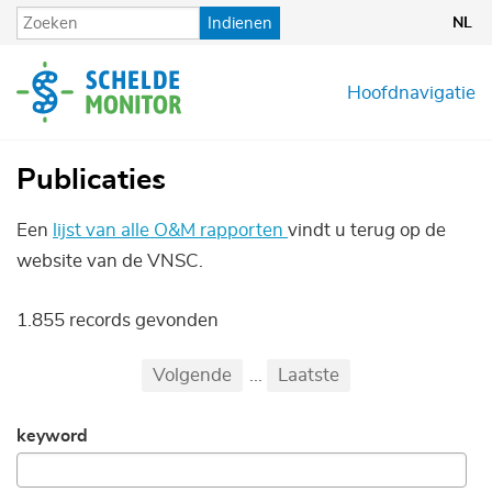
Overslaan
Indienen
NL
en
naar
de
Hoofdnavigatie
inhoud
gaan
Publicaties
Een
lijst van alle O&M rapporten
vindt u terug op de
website van de VNSC.
1.855 records gevonden
Pagination
Eerste
Vorige
Volgende
...
Laatste
...
keyword