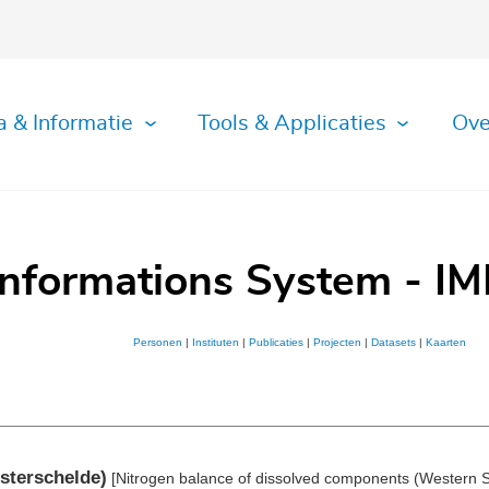
a & Informatie
Tools & Applicaties
Ove
Informations System - IM
Personen
|
Instituten
|
Publicaties
|
Projecten
|
Datasets
|
Kaarten
sterschelde)
[Nitrogen balance of dissolved components (Western S