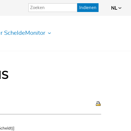
Indienen
NL
r ScheldeMonitor
IS
cheldt)]