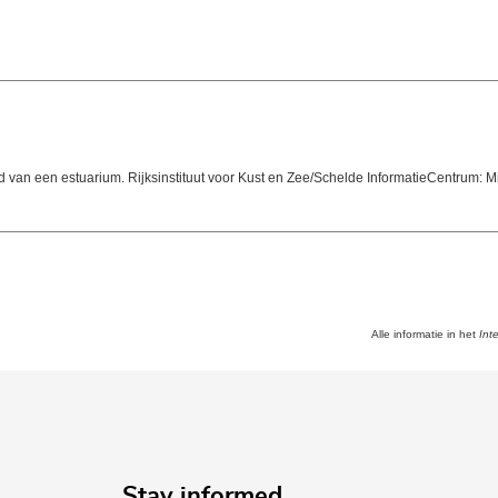
d van een estuarium. Rijksinstituut voor Kust en Zee/Schelde InformatieCentrum: 
Alle informatie in het
Int
Stay informed