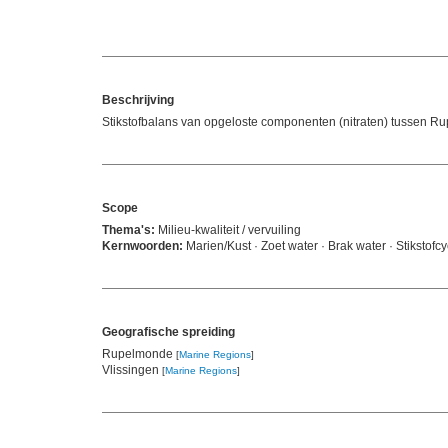
Beschrijving
Stikstofbalans van opgeloste componenten (nitraten) tussen R
Scope
Thema's:
Milieu-kwaliteit / vervuiling
Kernwoorden:
Marien/Kust · Zoet water · Brak water · Stikstof
Geografische spreiding
Rupelmonde
[
Marine Regions
]
Vlissingen
[
Marine Regions
]