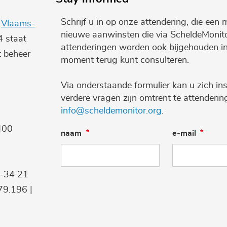
Schrijf u in op onze attendering, die een 
e
Vlaams-
nieuwe aanwinsten die via ScheldeMonito
4 staat
attenderingen worden ook bijgehouden i
t beheer
moment terug kunt consulteren.
Via onderstaande formulier kan u zich ins
verdere vragen zijn omtrent te attenderi
info@scheldemonitor.org
.
400
naam
e-mail
9-34 21
9.196 |