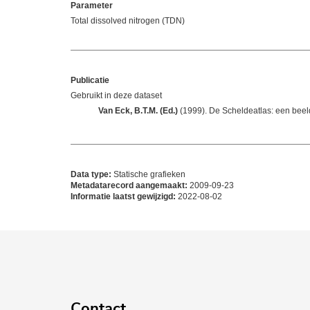
Parameter
Total dissolved nitrogen (TDN)
Publicatie
Gebruikt in deze dataset
Van Eck, B.T.M. (Ed.)
(1999). De Scheldeatlas: een beel
Data type:
Statische grafieken
Metadatarecord aangemaakt:
2009-09-23
Informatie laatst gewijzigd:
2022-08-02
Contact