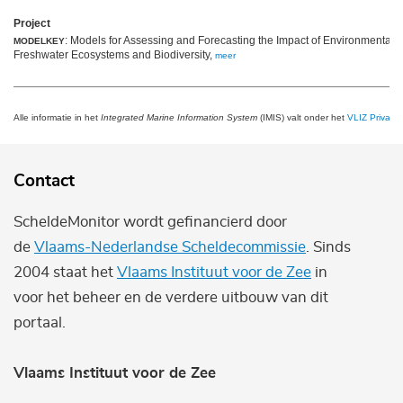
Project
: Models for Assessing and Forecasting the Impact of Environmental 
MODELKEY
Freshwater Ecosystems and Biodiversity,
meer
Alle informatie in het
Integrated Marine Information System
(IMIS) valt onder het
VLIZ Privacy 
Contact
ScheldeMonitor wordt gefinancierd door
de
Vlaams-Nederlandse Scheldecommissie
. Sinds
2004 staat het
Vlaams Instituut voor de Zee
in
voor het beheer en de verdere uitbouw van dit
portaal.
Vlaams Instituut voor de Zee