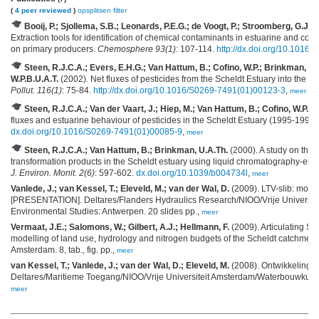
(
4 peer reviewed
)
opsplitsen
filter
Booij, P.; Sjollema, S.B.; Leonards, P.E.G.; de Voogt, P.; Stroomberg, G.J.
Extraction tools for identification of chemical contaminants in estuarine and coa
on primary producers.
Chemosphere 93(1)
: 107-114.
http://dx.doi.org/10.1016
Steen, R.J.C.A.; Evers, E.H.G.; Van Hattum, B.; Cofino, W.P.; Brinkman, U.
W.P.B.U.A.T.
(2002). Net fluxes of pesticides from the Scheldt Estuary into the 
Pollut. 116(1)
: 75-84.
http://dx.doi.org/10.1016/S0269-7491(01)00123-3
,
meer
Steen, R.J.C.A.; Van der Vaart, J.; Hiep, M.; Van Hattum, B.; Cofino, W.P.;
fluxes and estuarine behaviour of pesticides in the Scheldt Estuary (1995-1997)
dx.doi.org/10.1016/S0269-7491(01)00085-9
,
meer
Steen, R.J.C.A.; Van Hattum, B.; Brinkman, U.A.Th.
(2000). A study on the 
transformation products in the Scheldt estuary using liquid chromatography-el
J. Environ. Monit. 2(6)
: 597-602.
dx.doi.org/10.1039/b004734l
,
meer
Vanlede, J.; van Kessel, T.; Eleveld, M.; van der Wal, D.
(2009). LTV-slib: mode
[PRESENTATION]. Deltares/Flanders Hydraulics Research/NIOO/Vrije Universiteit
Environmental Studies: Antwerpen. 20 slides pp.,
meer
Vermaat, J.E.; Salomons, W.; Gilbert, A.J.; Hellmann, F.
(2009). Articulating SR
modelling of land use, hydrology and nitrogen budgets of the Scheldt catchment. 
Amsterdam. 8, tab., fig. pp.,
meer
van Kessel, T.; Vanlede, J.; van der Wal, D.; Eleveld, M.
(2008). Ontwikkeling 
Deltares/Maritieme Toegang/NIOO/Vrije Universiteit Amsterdam/Waterbouwkundig L
meer