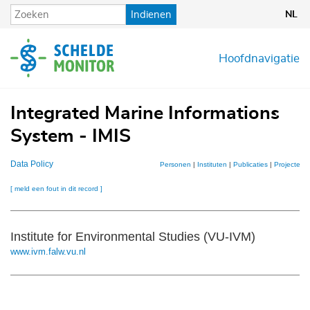
Overslaan
Indienen
NL
en
naar
de
Hoofdnavigatie
inhoud
gaan
Integrated Marine Informations
System - IMIS
Data Policy
Personen
|
Instituten
|
Publicaties
|
Projecten
[ meld een fout in dit record ]
Institute for Environmental Studies (VU-IVM)
www.ivm.falw.vu.nl