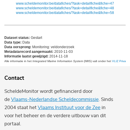
www.scheldemonitor.be/datafiches/?task=detailfiche&fiche=47
www.scheldemonitor.be/datafiches/?task=detailfiche&fiche=48
www.scheldemonitor.be/datafiches/?task=detailfiche&fiche=58
Dataset status:
Gestart
Data type:
Data
Data oorsprong:
Monitoring: veldonderzoek
Metadatarecord aangemaakt:
2010-11-03
Informatie laatst gewijzigd:
2014-11-18
Alle informatie in het
Integrated Marine Information System
(IMIS) valt onder het
VLIZ Privacy 
Contact
ScheldeMonitor wordt gefinancierd door
de
Vlaams-Nederlandse Scheldecommissie
. Sinds
2004 staat het
Vlaams Instituut voor de Zee
in
voor het beheer en de verdere uitbouw van dit
portaal.