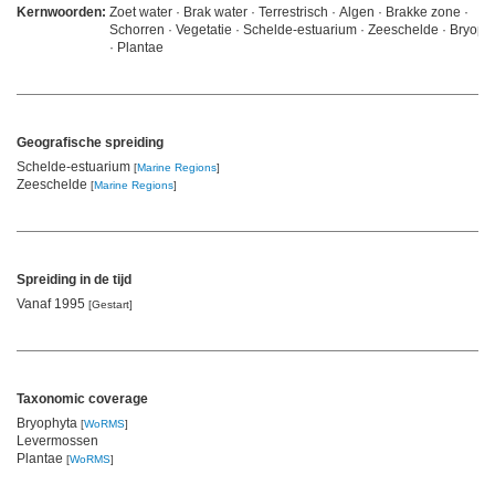
Kernwoorden:
Zoet water · Brak water · Terrestrisch · Algen · Brakke zone ·
Schorren · Vegetatie · Schelde-estuarium · Zeeschelde · Bryophy
· Plantae
Geografische spreiding
Schelde-estuarium
[
Marine Regions
]
Zeeschelde
[
Marine Regions
]
Spreiding in de tijd
Vanaf 1995
[Gestart]
Taxonomic coverage
Bryophyta
[
WoRMS
]
Levermossen
Plantae
[
WoRMS
]