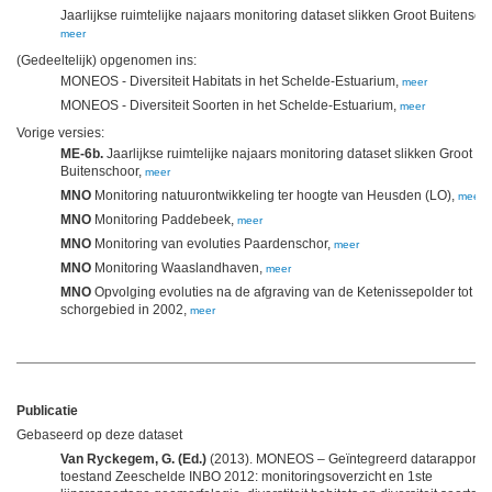
Jaarlijkse ruimtelijke najaars monitoring dataset slikken Groot Buitensch
meer
(Gedeeltelijk) opgenomen ins:
MONEOS - Diversiteit Habitats in het Schelde-Estuarium,
meer
MONEOS - Diversiteit Soorten in het Schelde-Estuarium,
meer
Vorige versies:
ME-6b.
Jaarlijkse ruimtelijke najaars monitoring dataset slikken Groot
Buitenschoor,
meer
MNO
Monitoring natuurontwikkeling ter hoogte van Heusden (LO),
meer
MNO
Monitoring Paddebeek,
meer
MNO
Monitoring van evoluties Paardenschor,
meer
MNO
Monitoring Waaslandhaven,
meer
MNO
Opvolging evoluties na de afgraving van de Ketenissepolder tot sli
schorgebied in 2002,
meer
Publicatie
Gebaseerd op deze dataset
Van Ryckegem, G. (Ed.)
(2013). MONEOS – Geïntegreerd datarapport
toestand Zeeschelde INBO 2012: monitoringsoverzicht en 1ste