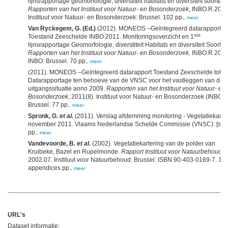
lijnsrapportage geomorfologie, diverstiteit habitats en diversiteit soorten.
Rapporten van het Instituut voor Natuur- en Bosonderzoek
, INBO.R.2013
Instituut voor Natuur- en Bosonderzoek: Brussel. 102 pp.
,
meer
Van Ryckegem, G. (Ed.)
(2012). MONEOS –Geïntegreerd datarapport
ste
Toestand Zeeschelde INBO 2011. Monitoringsoverzicht en 1
lijnsrapportage Geomorfologie, diverstiteit Habitats en diversiteit Soorten
Rapporten van het Instituut voor Natuur- en Bosonderzoek
, INBO.R.2012
INBO: Brussel. 70 pp.
,
meer
(2011). MONEOS –Geïntegreerd datarapport Toestand Zeeschelde tot 2
Datarapportage ten behoeve van de VNSC voor het vastleggen van de
uitgangssituatie anno 2009.
Rapporten van het Instituut voor Natuur- en
Bosonderzoek
, 2011(8). Instituut voor Natuur- en Bosonderzoek (INBO):
Brussel. 77 pp.
,
meer
Spronk, G.
et al.
(2011). Verslag afstemming monitoring - Vegetatiekarter
november 2011. Vlaams Nederlandse Schelde Commissie (VNSC): [s.l.]. 
pp.
,
meer
Vandevoorde, B.
et al.
(2002). Vegetatiekartering van de polder van
Kruibeke, Bazel en Rupelmonde.
Rapport Instituut voor Natuurbehoud
,
2002.07. Instituut voor Natuurbehoud: Brussel. ISBN 90-403-0169-7. 18
appendices pp.
,
meer
URL's
Dataset informatie: