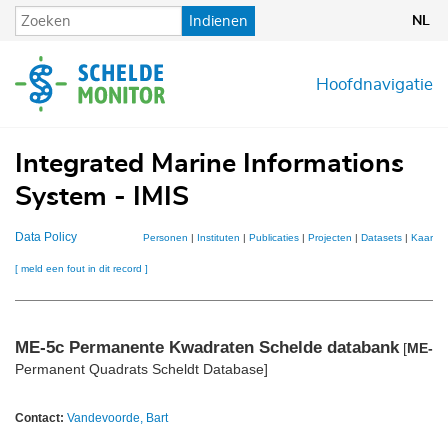
Overslaan
Indienen
NL
en
naar
de
Hoofdnavigatie
inhoud
gaan
Integrated Marine Informations
System - IMIS
Data Policy
Personen
|
Instituten
|
Publicaties
|
Projecten
|
Datasets
|
Kaarten
[ meld een fout in dit record ]
ME-5c
Permanente Kwadraten Schelde databank
[
ME-5
Permanent Quadrats Scheldt Database]
Contact:
Vandevoorde, Bart