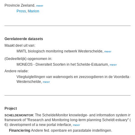
Provincie Zeeland
,
meer
Pross, Marion
Gerelateerde datasets
Maakt deel uit van:
MWTL biologisch monitoring netwerk Westerschelde,
meer
(Gedeeltelijk) opgenomen in:
MONEOS - Diversiteit Soorten in het Schelde-Estuarium,
meer
Andere relatie:
Vliegtuigtellingen van watervogels en zeezoogdieren in de Voordelta en
Westerschelde,
meer
Project
: The ScheldeMonitor knowledge- and information system in t
SCHELDEMONITOR
framework of "Research and Monitoring long-term planning Scheldt estuary" (p
6): development of a new portal interface,
meer
Financiering
Andere fed. openbare en parastatale instellingen.