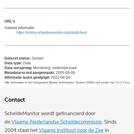
URL's
Dataset informatie:
https://rshiny.scheldemonitor.org/datafiches/
Dataset status:
Gestart
Data type:
Data
Data oorsprong:
Monitoring: veldonderzoek
Metadatarecord aangemaakt:
2005-09-06
Informatie laatst gewijzigd:
2022-08-04
Alle informatie in het
Integrated Marine Information System
(IMIS) valt onder het
VLIZ Privacy 
Contact
ScheldeMonitor wordt gefinancierd door
de
Vlaams-Nederlandse Scheldecommissie
. Sinds
2004 staat het
Vlaams Instituut voor de Zee
in