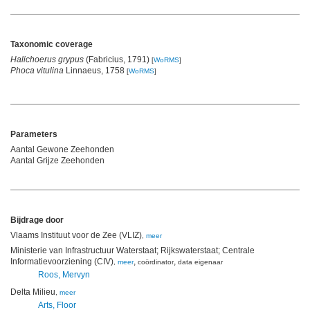
Taxonomic coverage
Halichoerus grypus
(Fabricius, 1791)
[
WoRMS
]
Phoca vitulina
Linnaeus, 1758
[
WoRMS
]
Parameters
Aantal Gewone Zeehonden
Aantal Grijze Zeehonden
Bijdrage door
Vlaams Instituut voor de Zee (VLIZ)
,
meer
Ministerie van Infrastructuur Waterstaat; Rijkswaterstaat; Centrale
Informatievoorziening (CIV)
,
,
,
meer
coördinator
data eigenaar
Roos, Mervyn
Delta Milieu
,
meer
Arts, Floor