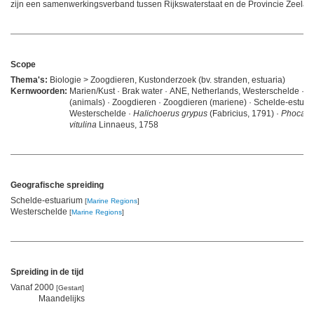
zijn een samenwerkingsverband tussen Rijkswaterstaat en de Provincie Zeelan
Scope
Thema's:
Biologie > Zoogdieren, Kustonderzoek (bv. stranden, estuaria)
Kernwoorden:
Marien/Kust · Brak water · ANE, Netherlands, Westerschelde · S
(animals) · Zoogdieren · Zoogdieren (mariene) · Schelde-estuar
Westerschelde ·
Halichoerus grypus
(Fabricius, 1791) ·
Phoca
vitulina
Linnaeus, 1758
Geografische spreiding
Schelde-estuarium
[
Marine Regions
]
Westerschelde
[
Marine Regions
]
Spreiding in de tijd
Vanaf 2000
[Gestart]
Maandelijks