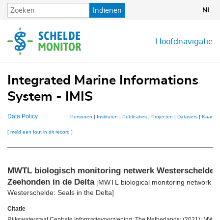
Overslaan
Indienen
NL
en
naar
de
Hoofdnavigatie
inhoud
gaan
Integrated Marine Informations
System - IMIS
Data Policy
Personen
|
Instituten
|
Publicaties
|
Projecten
|
Datasets
|
Kaarten
[ meld een fout in dit record ]
MWTL biologisch monitoring netwerk Westerschelde:
Zeehonden in de Delta
[MWTL biological monitoring network
Westerschelde: Seals in the Delta]
Citatie
Rijkswaterstaat Centrale Informatievoorziening: The Netherlands; (2021): MWT