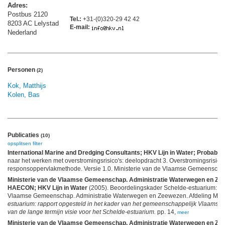
Adres:
Postbus 2120
Tel.:
+31-(0)320-29 42 42
8203 AC Lelystad
E-mail:
Nederland
Personen
(2)
Kok, Matthijs
Kolen, Bas
Publicaties
(10)
opsplitsen
filter
International Marine and Dredging Consultants; HKV Lijn in Water; Probabili
naar het werken met overstromingsrisico's: deelopdracht 3. Overstromingsrisic
responsoppervlakmethode. Versie 1.0. Ministerie van de Vlaamse Gemeenschap.
Ministerie van de Vlaamse Gemeenschap. Administratie Waterwegen en Zee
HAECON; HKV Lijn in Water
(2005). Beoordelingskader Schelde-estuarium: a
Vlaamse Gemeenschap. Administratie Waterwegen en Zeewezen. Afdeling Mar
estuarium: rapport opgesteld in het kader van het gemeenschappelijk Vlaam
van de lange termijn visie voor het Schelde-estuarium.
pp. 14,
meer
Ministerie van de Vlaamse Gemeenschap. Administratie Waterwegen en Zee