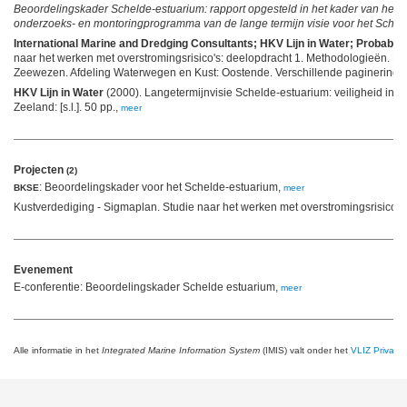
Beoordelingskader Schelde-estuarium: rapport opgesteld in het kader van he
onderzoeks- en montoringprogramma van de lange termijn visie voor het Schel
International Marine and Dredging Consultants; HKV Lijn in Water; Probabili
naar het werken met overstromingsrisico's: deelopdracht 1. Methodologieën. Ein
Zeewezen. Afdeling Waterwegen en Kust: Oostende. Verschillende paginering p
HKV Lijn in Water
(2000). Langetermijnvisie Schelde-estuarium: veiligheid in he
Zeeland: [s.l.]. 50 pp.,
meer
Projecten
(2)
: Beoordelingskader voor het Schelde-estuarium,
BKSE
meer
Kustverdediging - Sigmaplan. Studie naar het werken met overstromingsrisico's
Evenement
E-conferentie: Beoordelingskader Schelde estuarium,
meer
Alle informatie in het
Integrated Marine Information System
(IMIS) valt onder het
VLIZ Privacy 