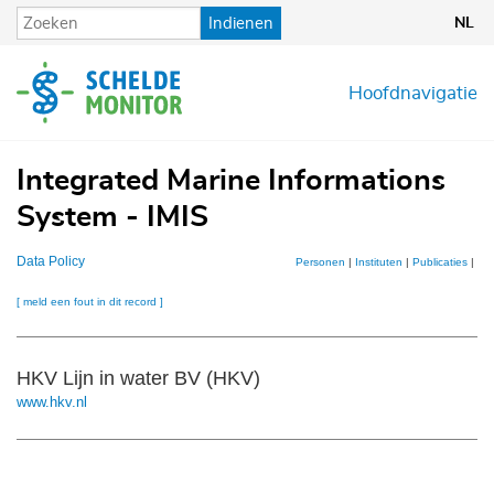
Overslaan
Indienen
NL
en
naar
de
Hoofdnavigatie
inhoud
gaan
Integrated Marine Informations
System - IMIS
Data Policy
Personen
|
Instituten
|
Publicaties
|
Pro
[ meld een fout in dit record ]
HKV Lijn in water BV (HKV)
www.hkv.nl