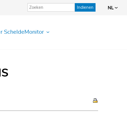
Indienen
NL
r ScheldeMonitor
IS