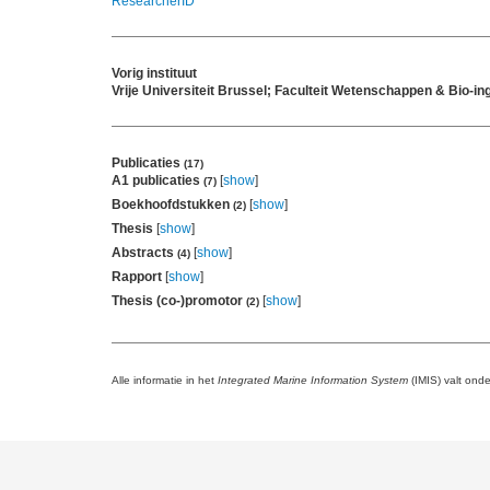
ResearcherID
Vorig instituut
Vrije Universiteit Brussel; Faculteit Wetenschappen & Bio
Publicaties
(17)
A1 publicaties
[
show
]
(7)
Boekhoofdstukken
[
show
]
(2)
Thesis
[
show
]
Abstracts
[
show
]
(4)
Rapport
[
show
]
Thesis (co-)promotor
[
show
]
(2)
Alle informatie in het
Integrated Marine Information System
(IMIS) valt ond