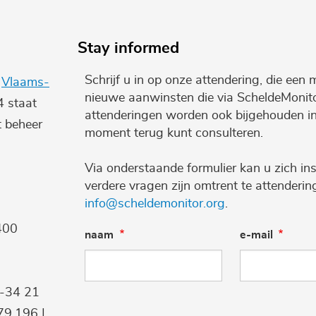
Stay informed
Schrijf u in op onze attendering, die een 
e
Vlaams-
nieuwe aanwinsten die via ScheldeMonito
4 staat
attenderingen worden ook bijgehouden i
t beheer
moment terug kunt consulteren.
Via onderstaande formulier kan u zich ins
verdere vragen zijn omtrent te attenderi
info@scheldemonitor.org
.
400
naam
e-mail
9-34 21
9.196 |