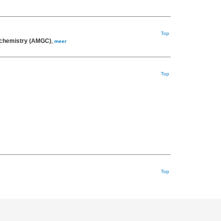
Top
eochemistry (AMGC)
,
meer
Top
Top