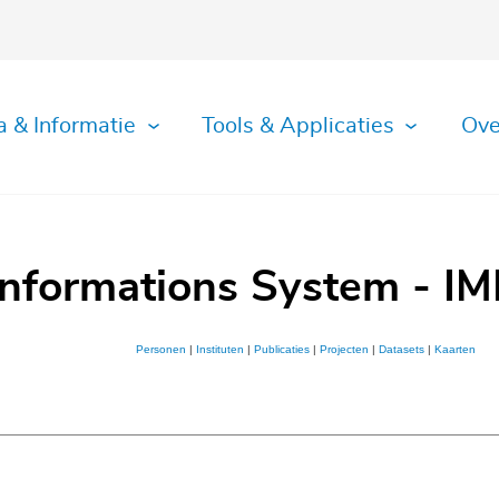
a & Informatie
Tools & Applicaties
Ove
Informations System - IM
Personen
|
Instituten
|
Publicaties
|
Projecten
|
Datasets
|
Kaarten