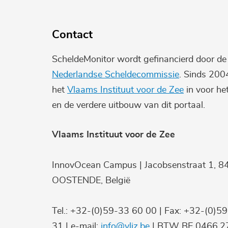
Contact
ScheldeMonitor wordt gefinancierd door d
Nederlandse Scheldecommissie
. Sinds 200
het
Vlaams Instituut voor de Zee
in voor he
en de verdere uitbouw van dit portaal.
Vlaams Instituut voor de Zee
InnovOcean Campus | Jacobsenstraat 1, 8
OOSTENDE, België
Tel.: +32-(0)59-33 60 00 | Fax: +32-(0)5
31 | e-mail:
info@vliz.be
| BTW BE 0466.27