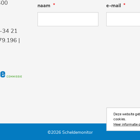
400
naam
e-mail
9-34 21
9.196 |
Deze website gebr
cookies.
Meer informatie o
©2026 Scheldemonitor