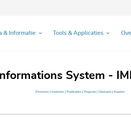
a & Informatie
Tools & Applicaties
Ove
Informations System - IM
Personen
|
Instituten
|
Publicaties
|
Projecten
|
Datasets
|
Kaarten