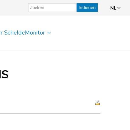
Indienen
NL
r ScheldeMonitor
IS