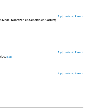
Top
|
Instituut
|
Project
h Model Noordzee en Schelde-estuarium;
Top
|
Instituut
|
Project
elde,
meer
Top
|
Instituut
|
Project