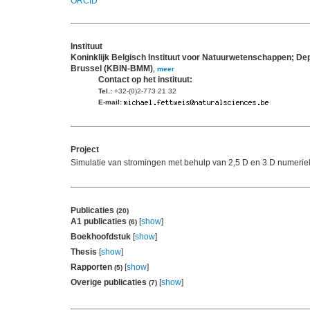
ORCID
Instituut
Koninklijk Belgisch Instituut voor Natuurwetenschappen; 
Brussel (KBIN-BMM)
,
meer
Contact op het instituut:
Tel.:
+32-(0)2-773 21 32
E-mail:
Project
Simulatie van stromingen met behulp van 2,5 D en 3 D numerie
Publicaties
(20)
A1 publicaties
[
show
]
(6)
Boekhoofdstuk
[
show
]
Thesis
[
show
]
Rapporten
[
show
]
(5)
Overige publicaties
[
show
]
(7)