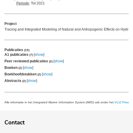
Periode
: Tot 2021
Project
Tracing and Integrated Modeling of Natural and Antropogenic Effects on Hydro
Publicaties
(15)
A1 publicaties
[
show
]
(7)
Peer reviewed publicaties
[
show
]
(2)
Boeken
[
show
]
(2)
Boekhoofdstukken
[
show
]
(2)
Abstracts
[
show
]
(2)
Alle informatie in het
Integrated Marine Information System
(IMIS) valt onder het
VLIZ Privacy 
Contact