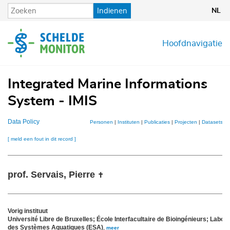
Overslaan
Indienen
NL
en
naar
de
Hoofdnavigatie
inhoud
gaan
Integrated Marine Informations
System - IMIS
Data Policy
Personen
|
Instituten
|
Publicaties
|
Projecten
|
Datasets
|
K
[ meld een fout in dit record ]
prof. Servais, Pierre
✝
Vorig instituut
Université Libre de Bruxelles; École Interfacultaire de Bioingénieurs; Labora
des Systèmes Aquatiques (ESA)
,
meer