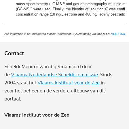
n
mass spectrometry (LC-MS
and gas chromatography-multiple mas
n
(GC-MS
were used. Finally, the identity of ’solution X’ was confir
concentration range (10 ng/L estrone and 400 ng/l ethinyloestradiol).
Alle informatie in het
Integrated Marine Information System
(IMIS) valt onder het
VLIZ Privacy 
Contact
ScheldeMonitor wordt gefinancierd door
de
Vlaams-Nederlandse Scheldecommissie
. Sinds
2004 staat het
Vlaams Instituut voor de Zee
in
voor het beheer en de verdere uitbouw van dit
portaal.
Vlaams Instituut voor de Zee