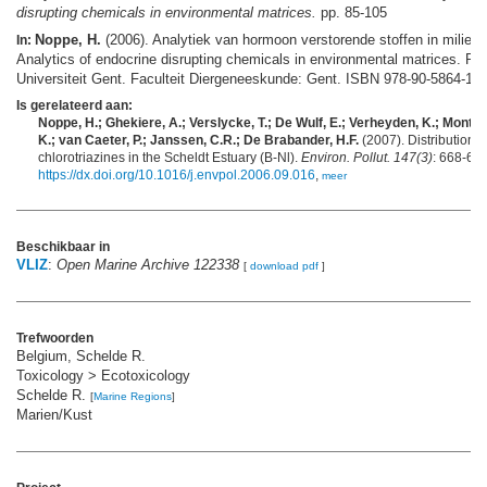
disrupting chemicals in environmental matrices.
pp. 85-105
Noppe, H.
(2006). Analytiek van hormoon verstorende stoffen in milieu
In:
Analytics of endocrine disrupting chemicals in environmental matrices. Ph
Universiteit Gent. Faculteit Diergeneeskunde: Gent. ISBN 978-90-5864-100
Is gerelateerd aan:
Noppe, H.; Ghekiere, A.; Verslycke, T.; De Wulf, E.; Verheyden, K.; Monteyne
K.; van Caeter, P.; Janssen, C.R.; De Brabander, H.F.
(2007). Distribution a
chlorotriazines in the Scheldt Estuary (B-Nl).
Environ. Pollut. 147(3)
: 668-676
https://dx.doi.org/10.1016/j.envpol.2006.09.016
,
meer
Beschikbaar in
VLIZ
:
Open Marine Archive 122338
[
download pdf
]
Trefwoorden
Belgium, Schelde R.
Toxicology > Ecotoxicology
Schelde R.
[
Marine Regions
]
Marien/Kust