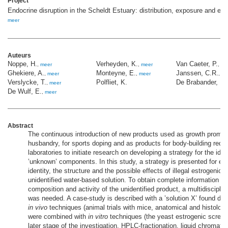
Project
Endocrine disruption in the Scheldt Estuary: distribution, exposure and eff
meer
Auteurs
Noppe, H.
Verheyden, K.
Van Caeter, P.
,
meer
,
meer
,
me
Ghekiere, A.
Monteyne, E.
Janssen, C.R.
,
meer
,
meer
,
me
Verslycke, T.
Polfliet, K.
De Brabander, H.
,
meer
De Wulf, E.
,
meer
Abstract
The continuous introduction of new products used as growth promot
husbandry, for sports doping and as products for body-building requi
laboratories to initiate research on developing a strategy for the ident
’unknown’ components. In this study, a strategy is presented for elu
identity, the structure and the possible effects of illegal estrogeni
unidentified water-based solution. To obtain complete information on
composition and activity of the unidentified product, a multidiscipli
was needed. A case-study is described with a ’solution X’ found durin
in vivo
techniques (animal trials with mice, anatomical and histologi
were combined with
in vitro
techniques (the yeast estrogenic screen
later stage of the investigation, HPLC-fractionation, liquid chromat