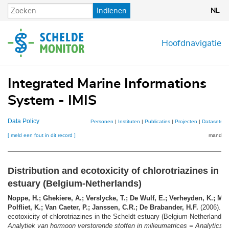
Overslaan
Indienen
NL
en
naar
de
Hoofdnavigatie
inhoud
gaan
Integrated Marine Informations
System - IMIS
Data Policy
Personen
|
Instituten
|
Publicaties
|
Projecten
|
Datasets
|
[ meld een fout in dit record ]
mandje (
Distribution and ecotoxicity of chlorotriazines in t
estuary (Belgium-Netherlands)
Noppe, H.; Ghekiere, A.; Verslycke, T.; De Wulf, E.; Verheyden, K.; Mo
Polfliet, K.; Van Caeter, P.; Janssen, C.R.; De Brabander, H.F.
(2006). Di
ecotoxicity of chlorotriazines in the Scheldt estuary (Belgium-Netherlands)
Analytiek van hormoon verstorende stoffen in milieumatrices = Analytics o