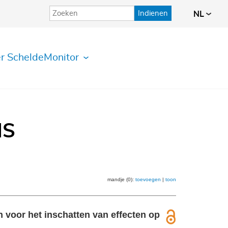
Indienen
NL
r ScheldeMonitor
IS
mandje (0):
toevoegen
|
toon
 voor het inschatten van effecten op