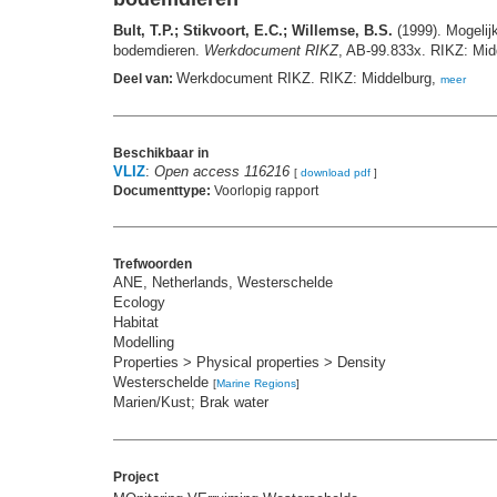
Bult, T.P.; Stikvoort, E.C.; Willemse, B.S.
(1999). Mogelij
bodemdieren.
Werkdocument RIKZ
, AB-99.833x. RIKZ: Midd
Werkdocument RIKZ. RIKZ: Middelburg,
Deel van:
meer
Beschikbaar in
VLIZ
:
Open access 116216
[
download pdf
]
Documenttype:
Voorlopig rapport
Trefwoorden
ANE, Netherlands, Westerschelde
Ecology
Habitat
Modelling
Properties > Physical properties > Density
Westerschelde
[
Marine Regions
]
Marien/Kust; Brak water
Project