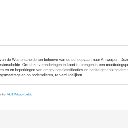
n van de Westerschelde ten behoeve van de scheepvaart naar Antwerpen. De
esterschelde. Om deze veranderingen in kaart te brengen is een monitoringsp
den en en beperkingen van omgevingsclassificaties en habitatgeschiktheidsmod
ingsmaatregelen op bodemdieren, te verduidelijken.
er het
VLIZ Privacy beleid