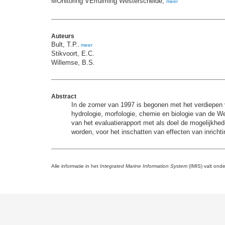
MOnitoring VErruiming Westerschelde,
meer
Auteurs
Bult, T.P.
,
meer
Stikvoort, E.C.
Willemse, B.S.
Abstract
In de zomer van 1997 is begonen met het verdiepe
hydrologie, morfologie, chemie en biologie van de W
van het evaluatierapport met als doel de mogelijkhe
worden, voor het inschatten van effecten van inricht
Alle informatie in het
Integrated Marine Information System
(IMIS) valt ond