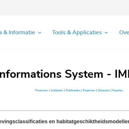
a & Informatie
Tools & Applicaties
Ove
Informations System - IM
Personen
|
Instituten
|
Publicaties
|
Projecten
|
Datasets
|
Kaarten
ingsclassificaties en habitatgeschiktheidsmodellen