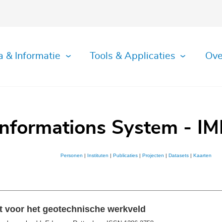
a & Informatie
Tools & Applicaties
Ove
Informations System - IM
Personen
|
Instituten
|
Publicaties
|
Projecten
|
Datasets
|
Kaarten
ft voor het geotechnische werkveld