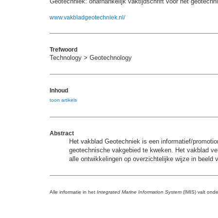
Geotechniek: onafhankelijk vaktijdschrift voor het geote
www.vakbladgeotechniek.nl/
Trefwoord
Technology > Geotechnology
Inhoud
toon artikels
Abstract
Het vakblad Geotechniek is een informatief/promotion
geotechnische vakgebied te kweken. Het vakblad vers
alle ontwikkelingen op overzichtelijke wijze in beeld 
Alle informatie in het
Integrated Marine Information System
(IMIS) valt ond