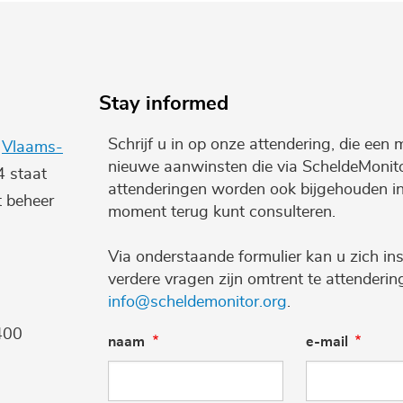
Stay informed
Schrijf u in op onze attendering, die een 
e
Vlaams-
nieuwe aanwinsten die via ScheldeMonito
4 staat
attenderingen worden ook bijgehouden i
t beheer
moment terug kunt consulteren.
Via onderstaande formulier kan u zich ins
verdere vragen zijn omtrent te attenderi
info@scheldemonitor.org
.
400
naam
e-mail