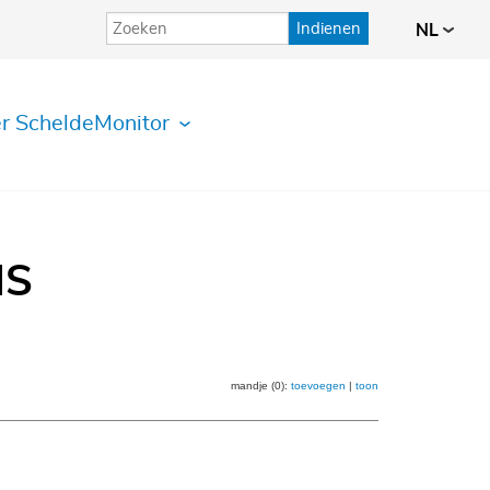
Indienen
NL
r ScheldeMonitor
IS
mandje (0):
toevoegen
|
toon