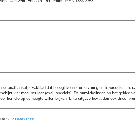
chnische werkveld. Educom: Rotterdam. ISSN 1386-2758
eel onafhankelijk vakblad dat beoogt kennis en ervaring uit te wisselen, inzic
chijnt vier maal per jaar (excl. specials). De ontwikkelingen op het gebied 
voor hen die op de hoogte willen blijven. Elke uitgave bevat dan ook direct bru
er het
VLIZ Privacy beleid