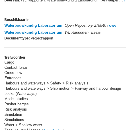
WL Rapporten. Waterbouwkundig Laboratorium: Antwerpen. ,
Deel van:
mee
Beschikbaar in
Waterbouwkundig Laboratorium
:
Open Repository 275540
[
OWA
]
Waterbouwkundig Laboratorium
:
WL Rapporten
[113636]
Documenttype:
Projectrapport
Trefwoorden
Cargo
Contact force
Cross flow
Entrances
Harbours and waterways > Safety > Risk analysis
Harbours and waterways > Ship motion > Fairway and harbour design
Locks (Waterways)
Model studies
Pusher barges
Risk analysis
Simulation
Simulations
Water > Shallow water