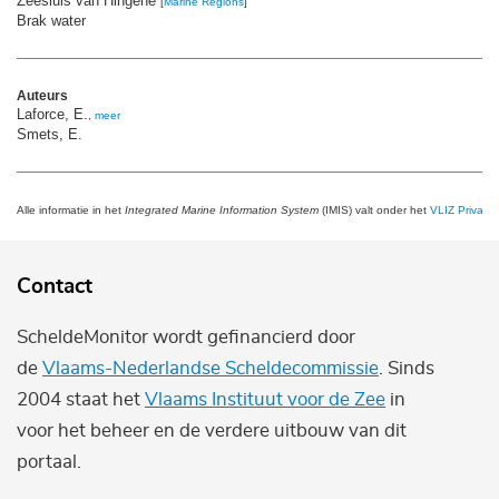
Zeesluis van Hingene
[
Marine Regions
]
Brak water
Auteurs
Laforce, E.
,
meer
Smets, E.
Alle informatie in het
Integrated Marine Information System
(IMIS) valt onder het
VLIZ Privacy 
Contact
ScheldeMonitor wordt gefinancierd door
de
Vlaams-Nederlandse Scheldecommissie
. Sinds
2004 staat het
Vlaams Instituut voor de Zee
in
voor het beheer en de verdere uitbouw van dit
portaal.