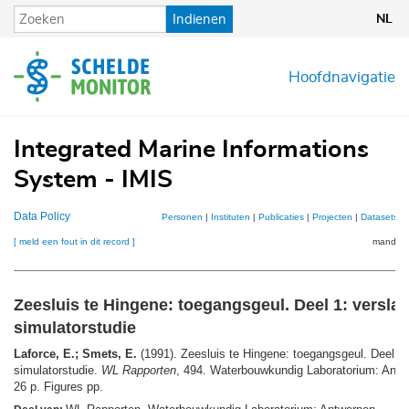
Overslaan
Indienen
NL
en
naar
de
Hoofdnavigatie
inhoud
gaan
Integrated Marine Informations
System - IMIS
Data Policy
Personen
|
Instituten
|
Publicaties
|
Projecten
|
Datasets
|
[ meld een fout in dit record ]
mandje (
Zeesluis te Hingene: toegangsgeul. Deel 1: versla
simulatorstudie
Laforce, E.; Smets, E.
(1991). Zeesluis te Hingene: toegangsgeul. Deel 1:
simulatorstudie.
WL Rapporten
, 494. Waterbouwkundig Laboratorium: Antwe
26 p. Figures pp.