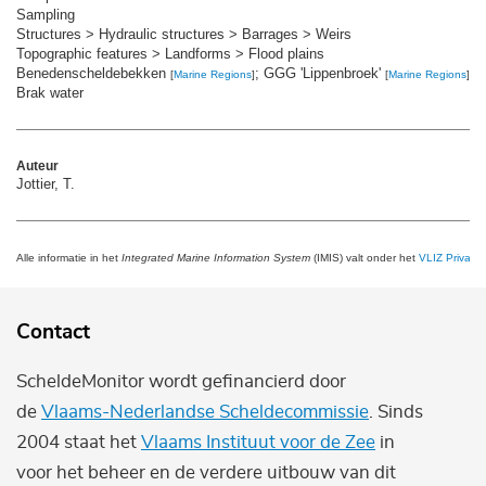
Sampling
Structures > Hydraulic structures > Barrages > Weirs
Topographic features > Landforms > Flood plains
Benedenscheldebekken
; GGG 'Lippenbroek'
[
Marine Regions
]
[
Marine Regions
]
Brak water
Auteur
Jottier, T.
Alle informatie in het
Integrated Marine Information System
(IMIS) valt onder het
VLIZ Privacy 
Contact
ScheldeMonitor wordt gefinancierd door
de
Vlaams-Nederlandse Scheldecommissie
. Sinds
2004 staat het
Vlaams Instituut voor de Zee
in
voor het beheer en de verdere uitbouw van dit