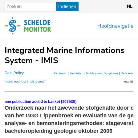
Overslaan
Indienen
NL
en
naar
de
Hoofdnavigatie
inhoud
gaan
Integrated Marine Informations
System - IMIS
Data Policy
Personen
|
Instituten
|
Publicaties
|
Projecten
|
Datasets
|
K
[ meld een fout in dit record ]
mandje (1
one publication added to basket [107530]
Onderzoek naar het zwevende stofgehalte door de
van het GGG Lippenbroek en evaluatie van de geb
analyse- en bemonsteringsmethodes: stageverslag
bacheloropleiding geologie oktober 2006