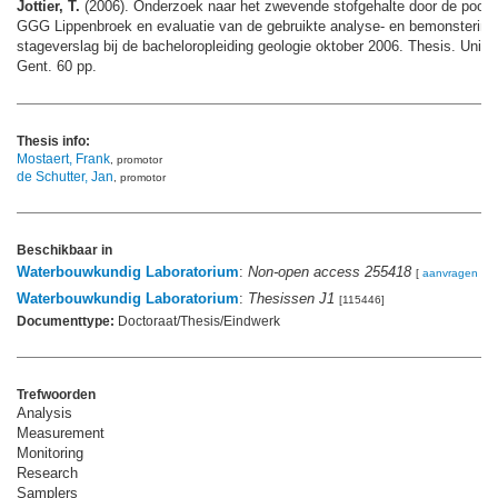
Jottier, T.
(2006). Onderzoek naar het zwevende stofgehalte door de poort
GGG Lippenbroek en evaluatie van de gebruikte analyse- en bemonsterin
stageverslag bij de bacheloropleiding geologie oktober 2006. Thesis. Univer
Gent. 60 pp.
Thesis info:
Mostaert, Frank
, promotor
de Schutter, Jan
, promotor
Beschikbaar in
Waterbouwkundig Laboratorium
:
Non-open access 255418
[
aanvragen
]
Waterbouwkundig Laboratorium
:
Thesissen J1
[115446]
Documenttype:
Doctoraat/Thesis/Eindwerk
Trefwoorden
Analysis
Measurement
Monitoring
Research
Samplers