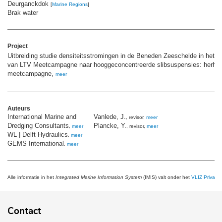
Deurganckdok
[
Marine Regions
]
Brak water
Project
Uitbreiding studie densiteitsstromingen in de Beneden Zeeschelde in het k
van LTV Meetcampagne naar hooggeconcentreerde slibsuspensies: herhal
meetcampagne,
meer
Auteurs
International Marine and
Vanlede, J.
, revisor,
meer
Dredging Consultants
Plancke, Y.
,
meer
, revisor,
meer
WL | Delft Hydraulics
,
meer
GEMS International
,
meer
Alle informatie in het
Integrated Marine Information System
(IMIS) valt onder het
VLIZ Privacy 
Contact