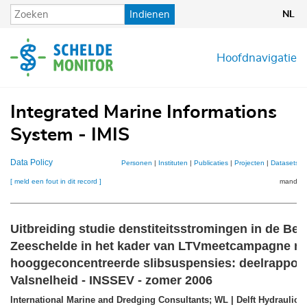
Overslaan
Indienen
NL
en
naar
de
Hoofdnavigatie
inhoud
gaan
Integrated Marine Informations
System - IMIS
Data Policy
Personen
|
Instituten
|
Publicaties
|
Projecten
|
Datasets
|
[ meld een fout in dit record ]
mandje (
Uitbreiding studie denstiteitsstromingen in de Be
Zeeschelde in het kader van LTVmeetcampagne n
hooggeconcentreerde slibsuspensies: deelrapport
Valsnelheid - INSSEV - zomer 2006
International Marine and Dredging Consultants; WL | Delft Hydraulic