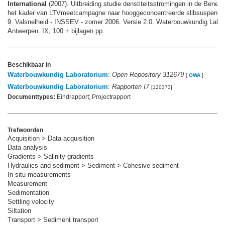
International
(2007). Uitbreiding studie denstiteitsstromingen in de Bened
het kader van LTVmeetcampagne naar hooggeconcentreerde slibsuspensies
9. Valsnelheid - INSSEV - zomer 2006. Versie 2.0. Waterbouwkundig Labor
Antwerpen. IX, 100 + bijlagen pp.
Beschikbaar in
Waterbouwkundig Laboratorium
:
Open Repository 312679
[
OWA
]
Waterbouwkundig Laboratorium
:
Rapporten I7
[120373]
Documenttypes:
Eindrapport; Projectrapport
Trefwoorden
Acquisition > Data acquisition
Data analysis
Gradients > Salinity gradients
Hydraulics and sediment > Sediment > Cohesive sediment
In-situ measurements
Measurement
Sedimentation
Settling velocity
Siltation
Transport > Sediment transport