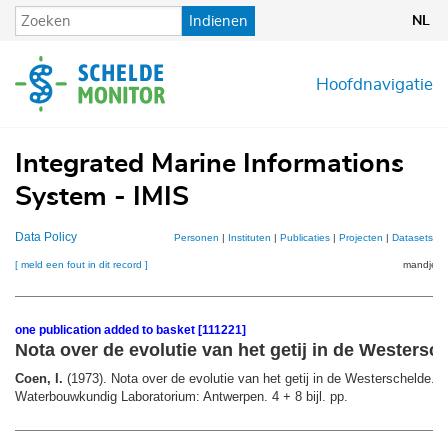
Overslaan
Indienen
NL
en
naar
de
Hoofdnavigatie
inhoud
gaan
Integrated Marine Informations
System - IMIS
Data Policy
Personen
|
Instituten
|
Publicaties
|
Projecten
|
Datasets
|
K
[ meld een fout in dit record ]
mandje (1
one publication added to basket [111221]
Nota over de evolutie van het getij in de Westersc
Coen, I.
(1973). Nota over de evolutie van het getij in de Westerschelde.
Waterbouwkundig Laboratorium: Antwerpen. 4 + 8 bijl. pp.