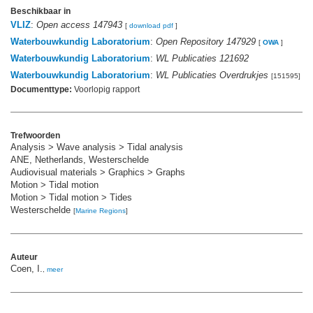
Beschikbaar in
VLIZ
:
Open access 147943
[
download pdf
]
Waterbouwkundig Laboratorium
:
Open Repository 147929
[
OWA
]
Waterbouwkundig Laboratorium
:
WL Publicaties 121692
Waterbouwkundig Laboratorium
:
WL Publicaties Overdrukjes
[151595]
Documenttype:
Voorlopig rapport
Trefwoorden
Analysis > Wave analysis > Tidal analysis
ANE, Netherlands, Westerschelde
Audiovisual materials > Graphics > Graphs
Motion > Tidal motion
Motion > Tidal motion > Tides
Westerschelde
[
Marine Regions
]
Auteur
Coen, I.
,
meer