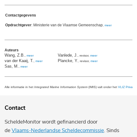
Contactgegevens
Opdrachtgever
: Ministerie van de Vlaamse Gemeenschap
,
meer
Auteurs
Wang, Z.B.
Vanlede, J.
,
meer
, revisor,
meer
van der Kaaij, T.
Plancke, Y.
,
meer
, revisor,
meer
Sas, M.
,
meer
Alle informatie in het
Integrated Marine Information System
(IMIS) valt onder het
VLIZ Privacy 
Contact
ScheldeMonitor wordt gefinancierd door
de
Vlaams-Nederlandse Scheldecommissie
. Sinds