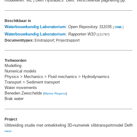
modelleren. WL | Delft Hydraulics: Delft. verschillende paginering pp.
Beschikbaar in
Waterbouwkundig Laboratorium
:
Open Repository 311035
[
OWA
]
Waterbouwkundig Laboratorium
:
Rapporten W10
[121787]
Documenttypes:
Eindrapport; Projectrapport
Trefwoorden
Modelling
Numerical models
Physics > Mechanics > Fluid mechanics > Hydrodynamics
Transport > Sediment transport
Water movements
Beneden Zeeschelde
[
Marine Regions
]
Brak water
Project
Uitbreiding studie met ontwikkeling 3D-numeriek slibtransportmodel Delft3
meer