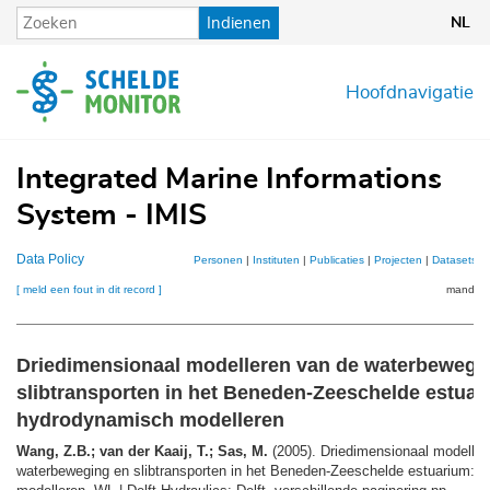
Overslaan
Indienen
NL
en
naar
de
Hoofdnavigatie
inhoud
gaan
Integrated Marine Informations
System - IMIS
Data Policy
Personen
|
Instituten
|
Publicaties
|
Projecten
|
Datasets
|
[ meld een fout in dit record ]
mandje (
Driedimensionaal modelleren van de waterbewegi
slibtransporten in het Beneden-Zeeschelde estuar
hydrodynamisch modelleren
Wang, Z.B.; van der Kaaij, T.; Sas, M.
(2005). Driedimensionaal modeller
waterbeweging en slibtransporten in het Beneden-Zeeschelde estuarium: 