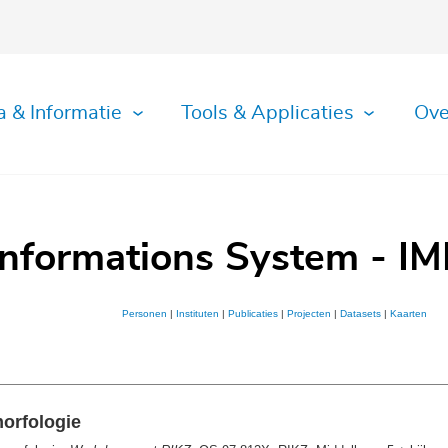
a & Informatie
Tools & Applicaties
Ove
Informations System - IM
Personen
|
Instituten
|
Publicaties
|
Projecten
|
Datasets
|
Kaarten
orfologie