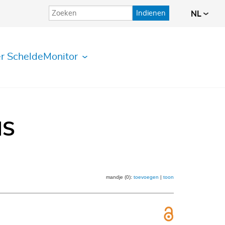
Indienen
NL
r ScheldeMonitor
IS
mandje (0):
toevoegen
|
toon