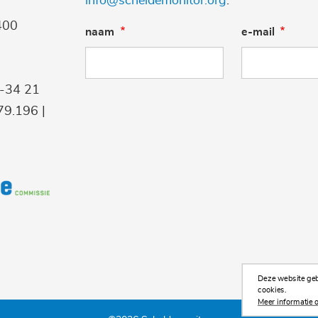
info@scheldemonitor.org
.
400
naam
e-mail
9-34 21
9.196 |
Deze website gebr
cookies.
Meer informatie o