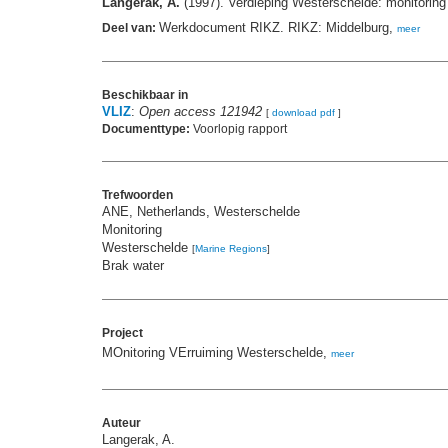
Langerak, A.
(1997). Verdieping Westerschelde: monitoring
Werkdocument RIKZ. RIKZ: Middelburg,
Deel van:
meer
Beschikbaar in
VLIZ
:
Open access 121942
[
download pdf
]
Documenttype:
Voorlopig rapport
Trefwoorden
ANE, Netherlands, Westerschelde
Monitoring
Westerschelde
[
Marine Regions
]
Brak water
Project
MOnitoring VErruiming Westerschelde,
meer
Auteur
Langerak, A.