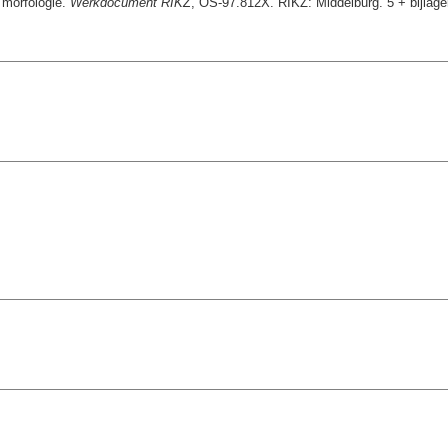
 morfologie.
Werkdocument RIKZ
, OS-97.812X. RIKZ: Middelburg. 5 + bijlage