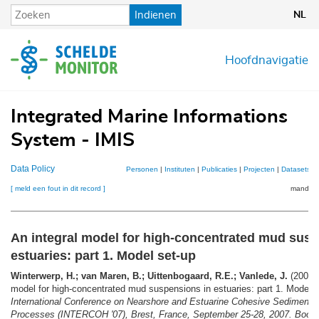
Overslaan
Indienen
NL
en
naar
de
Hoofdnavigatie
inhoud
gaan
Integrated Marine Informations
System - IMIS
Data Policy
Personen
|
Instituten
|
Publicaties
|
Projecten
|
Datasets
|
[ meld een fout in dit record ]
mandje (
An integral model for high-concentrated mud susp
estuaries: part 1. Model set-up
Winterwerp, H.; van Maren, B.; Uittenbogaard, R.E.; Vanlede, J.
(2007).
model for high-concentrated mud suspensions in estuaries: part 1. Model 
International Conference on Nearshore and Estuarine Cohesive Sediment T
Processes (INTERCOH '07), Brest, France, September 25-28, 2007. Book o