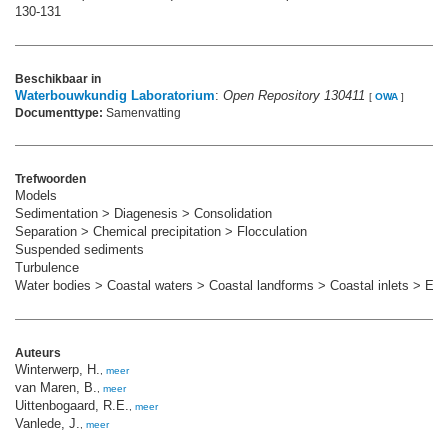
130-131
Beschikbaar in
Waterbouwkundig Laboratorium
:
Open Repository 130411
[
OWA
]
Documenttype:
Samenvatting
Trefwoorden
Models
Sedimentation > Diagenesis > Consolidation
Separation > Chemical precipitation > Flocculation
Suspended sediments
Turbulence
Water bodies > Coastal waters > Coastal landforms > Coastal inlets > Est
Auteurs
Winterwerp, H.
,
meer
van Maren, B.
,
meer
Uittenbogaard, R.E.
,
meer
Vanlede, J.
,
meer