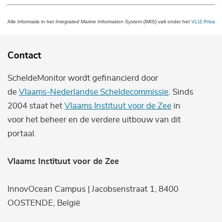
Alle informatie in het
Integrated Marine Information System
(IMIS) valt onder het
VLIZ Privacy 
Contact
ScheldeMonitor wordt gefinancierd door
de
Vlaams-Nederlandse Scheldecommissie
. Sinds
2004 staat het
Vlaams Instituut voor de Zee
in
voor het beheer en de verdere uitbouw van dit
portaal.
Vlaams Instituut voor de Zee
InnovOcean Campus | Jacobsenstraat 1, 8400
OOSTENDE, België