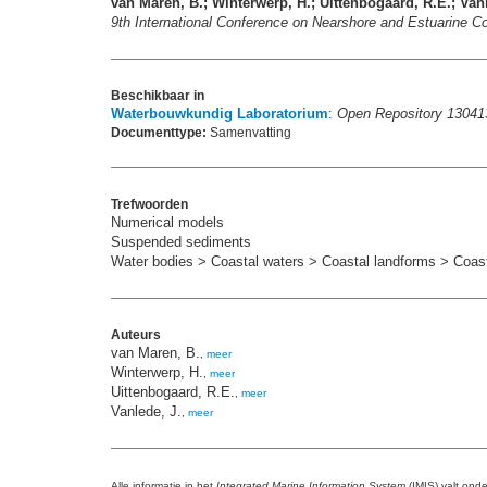
van Maren, B.; Winterwerp, H.; Uittenbogaard, R.E.; Vanl
9th International Conference on Nearshore and Estuarine 
Beschikbaar in
Waterbouwkundig Laboratorium
:
Open Repository 13041
Documenttype:
Samenvatting
Trefwoorden
Numerical models
Suspended sediments
Water bodies > Coastal waters > Coastal landforms > Coasta
Auteurs
van Maren, B.
,
meer
Winterwerp, H.
,
meer
Uittenbogaard, R.E.
,
meer
Vanlede, J.
,
meer
Alle informatie in het
Integrated Marine Information System
(IMIS) valt ond