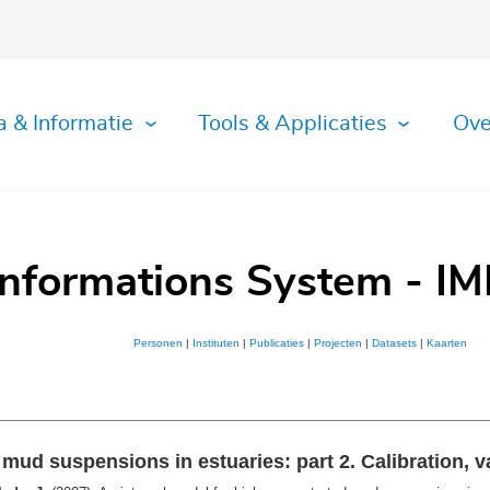
a & Informatie
Tools & Applicaties
Ove
Informations System - IM
Personen
|
Instituten
|
Publicaties
|
Projecten
|
Datasets
|
Kaarten
mud suspensions in estuaries: part 2. Calibration, va