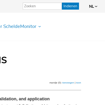
Indienen
NL
r ScheldeMonitor
IS
mandje (0):
toevoegen
|
toon
lidation, and application