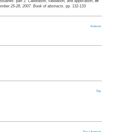
uaries: part 2. Calibration, validation, and application,
in
:
mber 25-28, 2007. Book of abstracts.
pp. 132-133
Auteurs
Top
Top
|
Auteurs