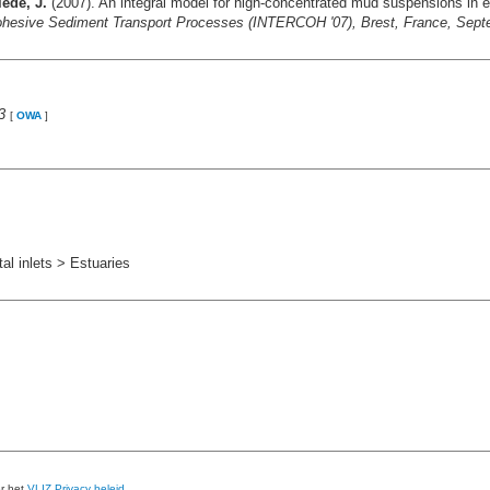
ede, J.
(2007). An integral model for high-concentrated mud suspensions in est
Cohesive Sediment Transport Processes (INTERCOH '07), Brest, France, Septe
3
[
OWA
]
l inlets > Estuaries
er het
VLIZ Privacy beleid