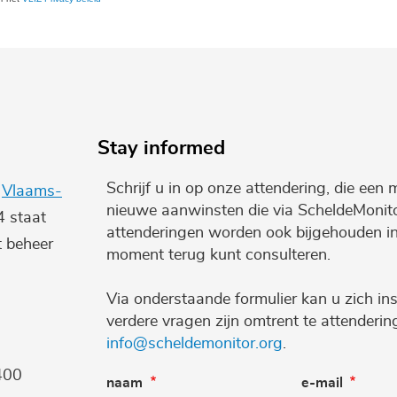
Stay informed
Schrijf u in op onze attendering, die een 
e
Vlaams-
nieuwe aanwinsten die via ScheldeMonito
4 staat
attenderingen worden ook bijgehouden i
t beheer
moment terug kunt consulteren.
Via onderstaande formulier kan u zich ins
verdere vragen zijn omtrent te attenderi
info@scheldemonitor.org
.
400
naam
e-mail